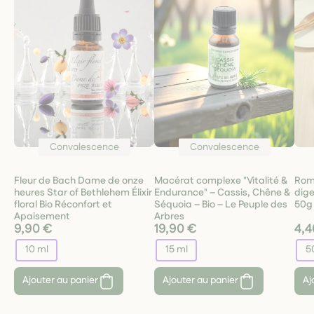
Convalescence
Convalescence
Fleur de Bach Dame de onze
Macérat complexe "Vitalité &
Roma
heures Star of Bethlehem Élixir
Endurance" – Cassis, Chêne &
dige
floral Bio Réconfort et
Séquoia – Bio – Le Peuple des
50g
Apaisement
Arbres
9,90 €
19,90 €
4,4
10 ml
15 ml
5
Ajouter au panier
Ajouter au panier
Aj