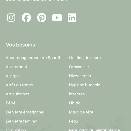
Instagram
Facebook
Pinterest
LinkedIn
Youtube
Vos besoins
Accompagnement du Sportif
Gestion du sucre
Allaitement
Grossesse
Allergies
Hiver serein
Arrêt du tabac
Hygiène buccale
Articulations
Insectes
Bébé
Libido
Bien être émotionnel
Maux de tête
Bien être féminin
Peau
Circulation
Régulation du Métabolisme