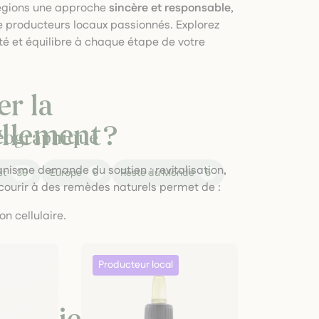
légions une approche
sincère et responsable
,
de producteurs locaux passionnés. Explorez
ité et équilibre à chaque étape de votre
r la
llement ?
géographique
nisme demande du soutien : revitalisation,
st
39
Europe
6
Reste du Monde
5
courir à des remèdes naturels permet de :
on cellulaire.
e général.