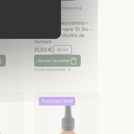
nce
Convalescence
t mère Bio
Églantier Rosa canina –
les
Gemmothérapie 1D Bio –
lité
Défenses & Vitalité de
l’enfant
21,50 €
50 ml
Ajouter
au panier
Stock disponible :
5