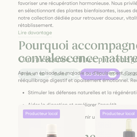
favoriser une récupération harmonieuse. Nous privi
en sélectionnant des plantes bienfaisantes, issues 
notre collection dédiée pour retrouver douceur, vital
rétablissement.
Lire davantage
Pourquoi accompagne
convalescence nature
Convalescence : filtrer par zone 
Après un épisode de maladie ou d’épuisement, l’orga
France
83
Centre
2
Sud-Ouest
35
Sud-E
rééquilibrage digestif et apaisement émotionnel. Re
Stimuler les défenses naturelles et la régénérati
Aider la digestion et améliorer l’appétit.
Réduire le stress et soutenir un état de bien-êtr