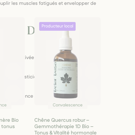
ouplir les muscles fatigués et envelopper de
imer Dans Les
nte est cultivée avec soin et respect de la
es, sans pesticides, pour préserver la
t notre exigence de proposer des soins
la Terre.
nce
Convalescence
ère Bio
Chêne Quercus robur –
t tonus
Gemmothérapie 1D Bio –
Tonus & Vitalité hormonale