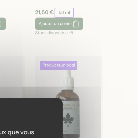
21,50 €
50 ml
Ajouter
au panier
Stock disponible :
5
eux que vous