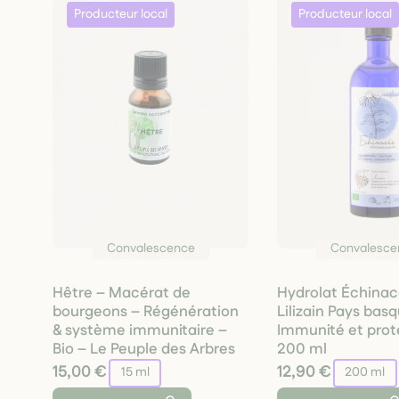
Convalescence
Convalesce
Hêtre – Macérat de
Hydrolat Échinac
bourgeons – Régénération
Lilizain Pays bas
& système immunitaire –
Immunité et prot
Bio – Le Peuple des Arbres
200 ml
15,00 €
12,90 €
15 ml
200 ml