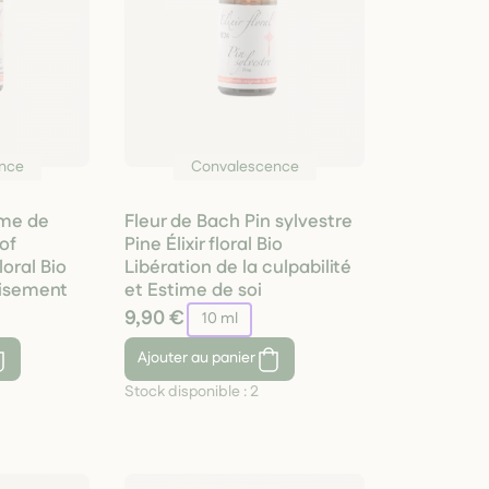
nce
Convalescence
ame de
Fleur de Bach Pin sylvestre
of
Pine Élixir floral Bio
loral Bio
Libération de la culpabilité
aisement
et Estime de soi
9,90 €
10 ml
Ajouter
au panier
Stock disponible :
2