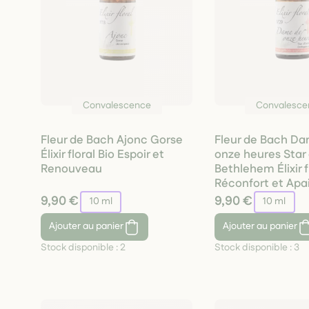
Convalescence
Convalesce
Fleur de Bach Ajonc Gorse
Fleur de Bach D
Élixir floral Bio Espoir et
onze heures Star 
Renouveau
Bethlehem Élixir f
Réconfort et Ap
9,90 €
9,90 €
10 ml
10 ml
Ajouter
au panier
Ajouter
au panier
Stock disponible :
2
Stock disponible :
3