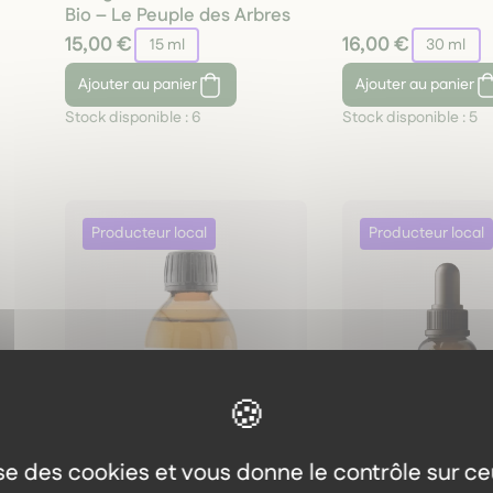
Bio – Le Peuple des Arbres
15,00 €
16,00 €
15 ml
30 ml
Ajouter
au panier
Ajouter
au panier
Stock disponible :
6
Stock disponible :
5
lise des cookies et vous donne le contrôle sur c