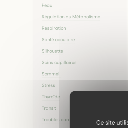
Peau
Régulation du Métabolisme
Respiration
Santé occulaire
Silhouette
Soins capillaires
Sommeil
Stress
Thyroïde
Transit
Troubles cardiaques légers
Ce site uti