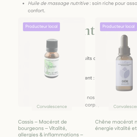
Huile de massage nutritive
: soin riche pour ass
confort.
L’engagement de
M’A
Orties
Production locale et circuits courts
: chaque pla
nature.
Respect de l’environnement
: cultures biologiqu
biodiversité.
Authenticité & durabilité
: nos formules reflèten
naturels, respectueux du corps, de l’esprit et de 
Convalescence
Convalesce
Cassis – Macérat de
Chêne macérat m
bourgeons – Vitalité,
énergie vitalité e
allergies & inflammations –