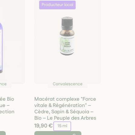
nce
Convalescence
ée Bio
Macérat complexe "Force
que –
vitale & Régénération" –
ection
Cèdre, Sapin & Séquoia –
Bio – Le Peuple des Arbres
19,90 €
15 ml