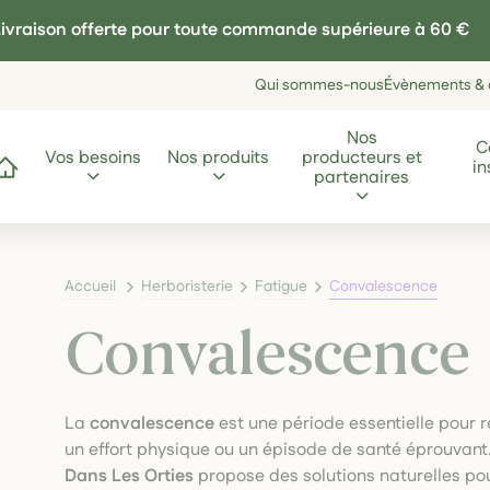
ivraison offerte pour toute commande supérieure à 60 €
Qui sommes-nous
Évènements & a
Nos
C
Vos besoins
Nos produits
producteurs et
in
ccueil
partenaires
Accueil
Herboristerie
Fatigue
Convalescence
Convalescence
La
convalescence
est une période essentielle pour 
un effort physique ou un épisode de santé éprouvant
Dans Les Orties
propose des solutions naturelles pour