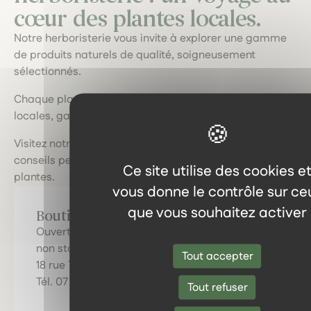
cœur des plantes locales.
Notre herboristerie vous invite à explorer une gamme
de produits naturels de qualité, soigneusement
sélectionnés.
Chaque plante, extrait et huile est issu de sources
locales, garantissant fraîcheur et efficacité.
Visitez notre boutique physique pour bénéficier de
conseils personnalisés et découvrir le pouvoir des
Ce site utilise des cookies e
plantes.
vous donne le contrôle sur ce
que vous souhaitez activer
Boutique de Pau
Ouverture du mardi au samedi de 10 h à 19 h
non stop !
Tout accepter
18 rue Tran, 64000 Pau
Tél. 07 80 91 68 10
Tout refuser