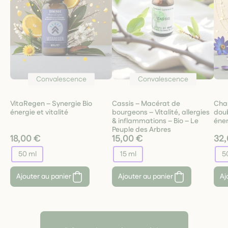
Convalescence
Convalescence
VitaRegen – Synergie Bio
Cassis – Macérat de
Cha
énergie et vitalité
bourgeons – Vitalité, allergies
doub
& inflammations – Bio – Le
éner
Peuple des Arbres
18,00 €
15,00 €
32,
50 ml
15 ml
5
Ajouter au panier
Ajouter au panier
Aj