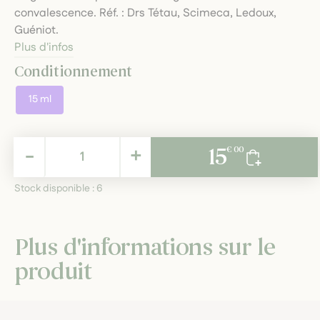
convalescence. Réf. : Drs Tétau, Scimeca, Ledoux,
Guéniot.
Plus d'infos
Conditionnement
15 ml
15,00 €
-
+
15
€ 00
TTC
Stock disponible :
6
Plus d'informations sur le
produit