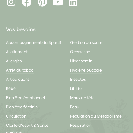
Instagram
Facebook
Pinterest
LinkedIn
Youtube
Vos besoins
Accompagnement du Sportif
Gestion du sucre
Allaitement
Grossesse
Allergies
Hiver serein
Arrêt du tabac
Hygiène buccale
Articulations
Insectes
Bébé
Libido
Bien être émotionnel
Maux de tête
Bien être féminin
Peau
Circulation
Régulation du Métabolisme
Clarté d'esprit & Santé
Respiration
mentale