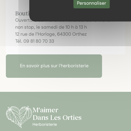
Personnaliser
Boutique d'Orthez
Ouverture du mardi au vendredi de 10 h à 18 h
non stop, le samedi de 10 h à 13 h
12 rue de l’Horloge, 64300 Orthez
Tél. 09 81 80 70 33
En savoir plus sur l'herboristerie
M'aimer
Dans Les Orties
Herboristerie