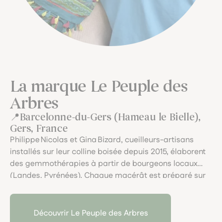
La marque Le Peuple des
Arbres
Barcelonne-du-Gers (Hameau le Bielle),
Gers, France
Philippe Nicolas et Gina Bizard, cueilleurs-artisans
installés sur leur colline boisée depuis 2015, élaborent
des gemmothérapies à partir de bourgeons locaux
(Landes, Pyrénées). Chaque macérât est préparé sur
place avec cognac biodynamique, eau de source et
miel, dans une approche vibratoire et respectueuse,
en dialogue avec "le peuple des arbres".
Découvrir Le Peuple des Arbres