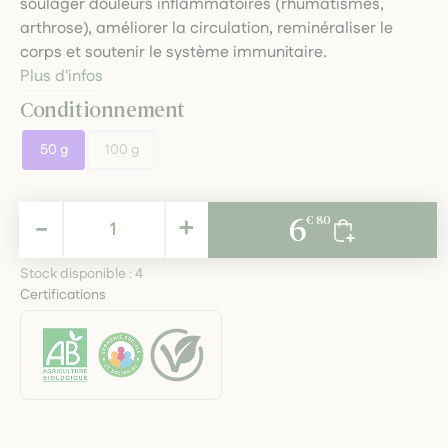
soulager douleurs inflammatoires (rhumatismes,
arthrose), améliorer la circulation, reminéraliser le
corps et soutenir le système immunitaire.
Plus d'infos
Conditionnement
50 g
100 g
6,80 €
-
+
6
€ 80
TTC
Stock disponible :
4
Certifications