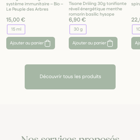
Tisane Driiiing 30g tonifiante
système immunitaire – Bio –
spir
réveil énergétique menthe
Le Peuple des Arbres
romarin basilic hysope
15,00 €
6,90 €
22,
15 ml
30 g
1
Ajouter au panier
Ajouter au panier
Aj
Découvrir tous les produits
Nos services proposés