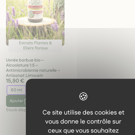
Extraits Plantes &
Elixirs floraux
Usnée barbue bio –
Alcoolature 1:5 –
Antimicrobienne naturelle –
Artisanat Limousin
15,90 €
60 ml
Ajouter
Stock disponible :
5
Ce site utilise des cookies et
vous donne le contrôle sur
ceux que vous souhaitez
1