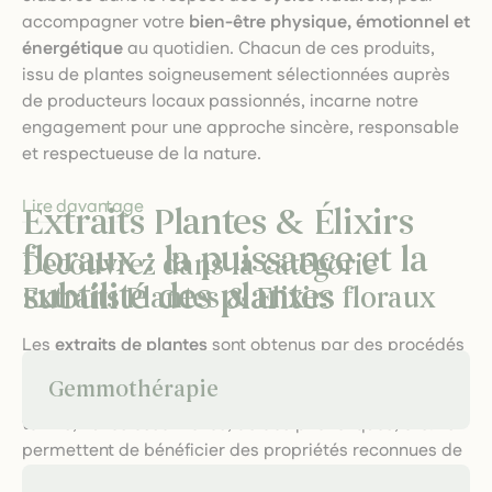
accompagner votre
bien-être physique, émotionnel et
énergétique
au quotidien. Chacun de ces produits,
issu de plantes soigneusement sélectionnées auprès
de producteurs locaux passionnés, incarne notre
engagement pour une approche sincère, responsable
et respectueuse de la nature.
Lire davantage
Extraits Plantes & Élixirs
floraux : la puissance et la
Découvrez dans la catégorie
subtilité des plantes
Extraits Plantes & Elixirs floraux
Les
extraits de plantes
sont obtenus par des procédés
doux (macération, décoction, infusion, distillation) qui
Gemmothérapie
préservent l’intégrité des principes actifs : flavonoïdes,
tanins, huiles essentielles, acides phénoliques, etc. Ils
permettent de bénéficier des propriétés reconnues de
chaque plante, qu’il s’agisse de soutenir la vitalité,