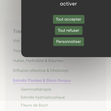
activer
Tout accepter
Tout refuser
Toutes les catégories
Voir tous les produits
Personnaliser
Tisanes & Infusions
Huiles, Hydrolats & Baumes
Diffusion olfactive & Inhalation
Extraits Plantes & Elixirs floraux
Gemmothérapie
Extraits hydroalcoolique
Fleurs de Bach