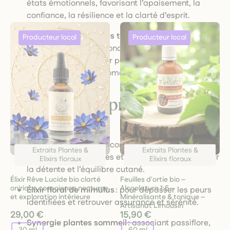
états émotionnels, favorisant l’apaisement, la
confiance, la résilience et la clarté d’esprit.
Accompagnement des troubles du quotidien
:
digestion, sommeil, concentration, énergie,
chaque extrait ou élixir peut être choisi en fonction
de votre besoin du moment.
Exemples de produits de la
catégorie
Extrait de lavande
: reconnu pour ses propriétés
Extraits Plantes &
Extraits Plantes &
apaisantes, purifiantes et régénérantes, idéal pour
Elixirs floraux
Elixirs floraux
la détente et l’équilibre cutané.
Élixir Rêve Lucide bio clarté
Feuilles d'ortie bio –
onirique conscience nocturne
Alcoolature 1:5 –
Élixir floral de mimulus
: pour dépasser les peurs
et exploration intérieure
Minéralisante & tonique –
identifiées et retrouver assurance et sérénité.
Artisanat Limousin
29,00 €
15,90 €
Synergie plantes sommeil
: associant passiflore,