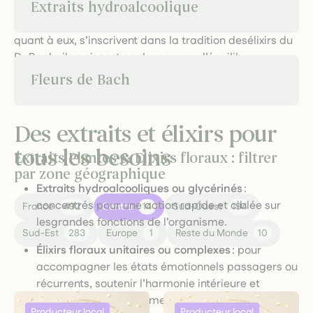
Extraits hydroalcoolique
d’accompagner la digestion, de favoriser la détente ou
derenforcer les défenses naturelles. Les
élixirs floraux
,
quant à eux, s’inscrivent dans la tradition desélixirs du
Dr Bach : ils agissent en douceur sur l’équilibre
émotionnel, la gestion du stress, laconfiance ou la
Fleurs de Bach
créativité, en captant l’empreinte vibratoire des fleurs.
Des extraits et élixirs pour
tous les besoins
Extraits Plantes & Elixirs floraux : filtrer
par zone géographique
Extraits hydroalcooliques ou glycérinés
:
concentrés pour une action rapide et ciblée sur
France
492
Centre
14
Sud-Ouest
194
lesgrandes fonctions de l’organisme.
Sud-Est
283
Europe
1
Reste du Monde
10
Élixirs floraux unitaires ou complexes
: pour
accompagner les états émotionnels passagers ou
récurrents, soutenir l’harmonie intérieure et
favoriser l’épanouissement personnel.