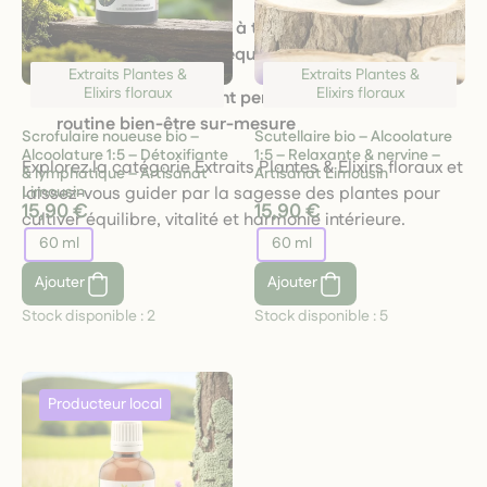
Des produits adaptés à tous les besoins, du
soutien physique à l’équilibre émotionnel
Extraits Plantes &
Extraits Plantes &
Elixirs floraux
Elixirs floraux
Un accompagnement personnalisé pour une
routine bien-être sur-mesure
Scrofulaire noueuse bio –
Scutellaire bio – Alcoolature
Alcoolature 1:5 – Détoxifiante
1:5 – Relaxante & nervine –
Explorez la catégorie Extraits Plantes & Élixirs floraux et
& lymphatique – Artisanat
Artisanat Limousin
Limousin
laissez-vous guider par la sagesse des plantes pour
15,90 €
15,90 €
cultiver équilibre, vitalité et harmonie intérieure.
60 ml
60 ml
Ajouter
Ajouter
Stock disponible :
2
Stock disponible :
5