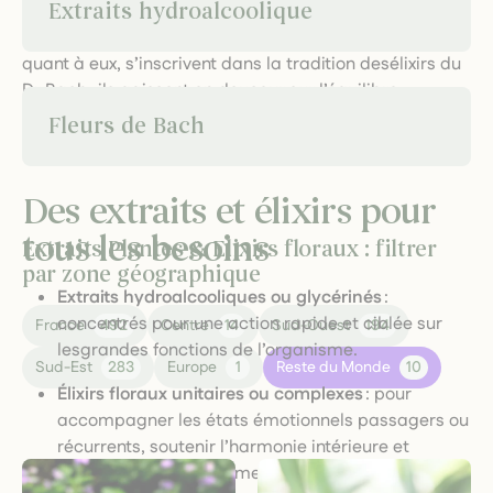
Extraits hydroalcoolique
d’accompagner la digestion, de favoriser la détente ou
derenforcer les défenses naturelles. Les
élixirs floraux
,
quant à eux, s’inscrivent dans la tradition desélixirs du
Dr Bach : ils agissent en douceur sur l’équilibre
émotionnel, la gestion du stress, laconfiance ou la
Fleurs de Bach
créativité, en captant l’empreinte vibratoire des fleurs.
Des extraits et élixirs pour
tous les besoins
Extraits Plantes & Elixirs floraux : filtrer
par zone géographique
Extraits hydroalcooliques ou glycérinés
:
concentrés pour une action rapide et ciblée sur
France
492
Centre
14
Sud-Ouest
194
lesgrandes fonctions de l’organisme.
Sud-Est
283
Europe
1
Reste du Monde
10
Élixirs floraux unitaires ou complexes
: pour
accompagner les états émotionnels passagers ou
récurrents, soutenir l’harmonie intérieure et
favoriser l’épanouissement personnel.