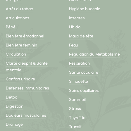
Allergies
Hiver serein
Arrêt du tabac
Hygiène buccale
Articulations
Insectes
Bébé
Libido
Bien être émotionnel
Maux de tête
Bien être féminin
Peau
Circulation
Régulation du Métabolisme
Clarté d'esprit & Santé
Respiration
mentale
Santé occulaire
Confort urinaire
Silhouette
Défenses immunitaires
Soins capillaires
Détox
Sommeil
Digestion
Stress
Douleurs musculaires
Thyroïde
Drainage
Transit