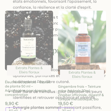
états émotionnels, favorisant l’apaisement, la
confiance, la résilience et la clarté d’esprit.
Accompagnement des troubles du quotidien
:
digestion, sommeil, concentration, énergie,
chaque extrait ou élixir peut être choisi en fonction
de votre besoin du moment.
Exemples de produits de la
catégorie
Extraits Plantes &
Extrait de lavande
: reconnu pour ses propriétés
Elixirs floraux
Extraits Plantes &
apaisantes, purifiantes et régénérantes, idéal pour
Elixirs floraux
la détente et l’équilibre cutané.
Éleuthérocoque bio – Extrait
de plante 50 ml –
Gingembre frais – Teinture
Adaptogène pour énergie et
mère Astérale 30ml –
Élixir floral de mimulus
: pour dépasser les peurs
concentration
Zingiber officinale, digestif &
identifiées et retrouver assurance et sérénité.
tonique métabolique, bio
9,90 €
19,50 €
Synergie plantes sommeil
: associant passiflore,