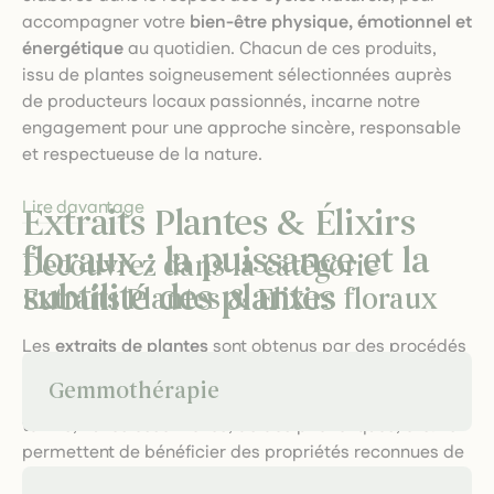
accompagner votre
bien-être physique, émotionnel et
énergétique
au quotidien. Chacun de ces produits,
issu de plantes soigneusement sélectionnées auprès
de producteurs locaux passionnés, incarne notre
engagement pour une approche sincère, responsable
et respectueuse de la nature.
Lire davantage
Extraits Plantes & Élixirs
floraux : la puissance et la
Découvrez dans la catégorie
subtilité des plantes
Extraits Plantes & Elixirs floraux
Les
extraits de plantes
sont obtenus par des procédés
doux (macération, décoction, infusion, distillation) qui
Gemmothérapie
préservent l’intégrité des principes actifs : flavonoïdes,
tanins, huiles essentielles, acides phénoliques, etc. Ils
permettent de bénéficier des propriétés reconnues de
chaque plante, qu’il s’agisse de soutenir la vitalité,