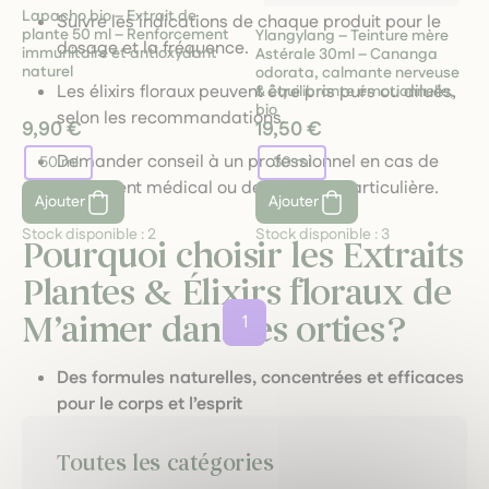
Lapacho bio – Extrait de
Suivre les indications de chaque produit pour le
plante 50 ml – Renforcement
Ylangylang – Teinture mère
dosage et la fréquence.
immunitaire et antioxydant
Astérale 30ml – Cananga
naturel
odorata, calmante nerveuse
Les élixirs floraux peuvent être pris purs ou dilués,
& équilibrante émotionnelle,
bio
selon les recommandations.
9,90 €
19,50 €
Demander conseil à un professionnel en cas de
50 ml
30 ml
traitement médical ou de situation particulière.
Ajouter
Ajouter
Stock disponible :
2
Stock disponible :
3
Pourquoi choisir les Extraits
Plantes & Élixirs floraux de
M’aimer dans les orties ?
1
Des formules naturelles, concentrées et efficaces
pour le corps et l’esprit
Une sélection artisanale, locale et respectueuse
Toutes les catégories
de la nature