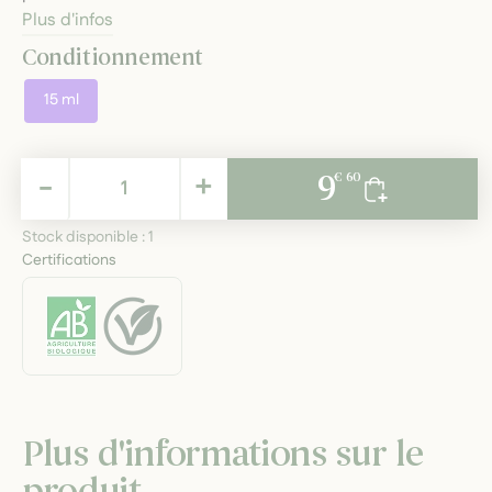
Plus d'infos
Conditionnement
15 ml
9,60 €
-
+
9
€ 60
TTC
Stock disponible :
1
Certifications
Plus d'informations sur le
produit