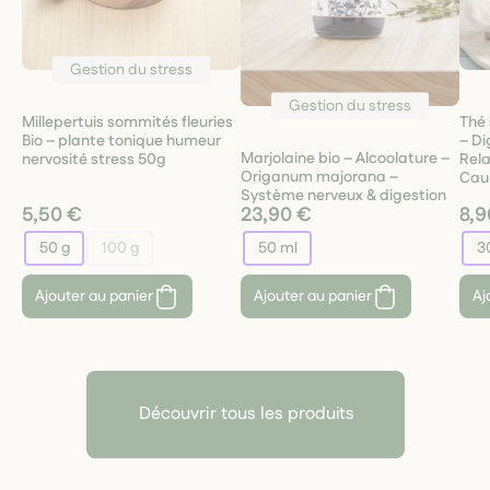
Gestion du stress
Gestion du stress
Millepertuis sommités fleuries
Thé 
Bio – plante tonique humeur
– Di
Marjolaine bio – Alcoolature –
nervosité stress 50g
Rela
Origanum majorana –
Cau
Système nerveux & digestion
5,50 €
23,90 €
8,9
50 g
100 g
50 ml
3
Ajouter au panier
Ajouter au panier
Aj
Découvrir tous les produits