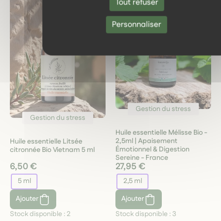
Tout refuser
Personnaliser
Gestion du stress
Gestion du stress
Huile essentielle Mélisse Bio -
2,5ml | Apaisement
Huile essentielle Litsée
Émotionnel & Digestion
citronnée Bio Vietnam 5 ml
Sereine - France
6,50 €
27,95 €
5 ml
2,5 ml
Ajouter
Ajouter
Stock disponible :
2
Stock disponible :
3