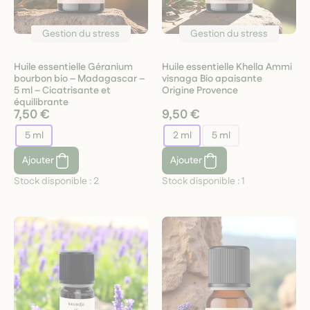
Gestion du stress
Gestion du stress
Huile essentielle Géranium
Huile essentielle Khella Ammi
bourbon bio – Madagascar –
visnaga Bio apaisante
5 ml – Cicatrisante et
Origine Provence
équilibrante
7,50 €
9,50 €
5 ml
2 ml
5 ml
Ajouter
Ajouter
Stock disponible :
2
Stock disponible :
1