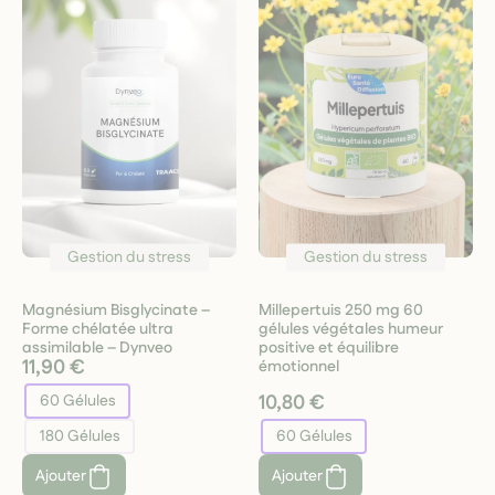
Gestion du stress
Gestion du stress
Magnésium Bisglycinate –
Millepertuis 250 mg 60
Forme chélatée ultra
gélules végétales humeur
assimilable – Dynveo
positive et équilibre
11,90 €
émotionnel
10,80 €
60 Gélules
180 Gélules
60 Gélules
Ajouter
Ajouter