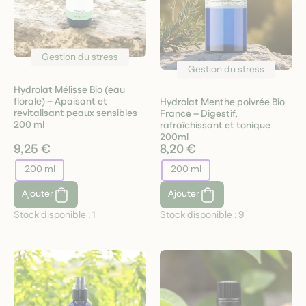
Gestion du stress
Gestion du stress
Hydrolat Mélisse Bio (eau
florale) – Apaisant et
Hydrolat Menthe poivrée Bio
revitalisant peaux sensibles
France – Digestif,
200 ml
rafraîchissant et tonique
200ml
9,25 €
8,20 €
200 ml
200 ml
Ajouter
Ajouter
Stock disponible :
1
Stock disponible :
9