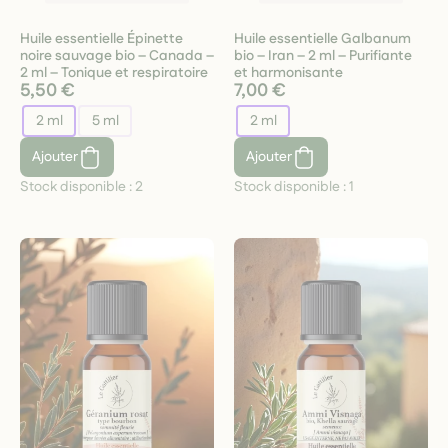
Huile essentielle Épinette
Huile essentielle Galbanum
noire sauvage bio – Canada –
bio – Iran – 2 ml – Purifiante
2 ml – Tonique et respiratoire
et harmonisante
5,50 €
7,00 €
2 ml
5 ml
2 ml
Ajouter
Ajouter
Stock disponible :
2
Stock disponible :
1