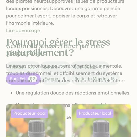
des plantes neurosupportives issues de producteurs
locaux passionnés. Découvrez une gamme pensée
pour calmer l’esprit, apaiser le corps et retrouver
l’harmonie intérieure.
Lire davantage
Pourquoi gérer le stress
Gestion du stress : filtrer par zone
naturellement ?
géographique
Le stress chronique peut entraîner fatigue mentale,
France
169
Centre
5
Sud-Ouest
51
troubles du sommeil et affaiblissement du système
Sud-Est
92
Europe
8
Reste du Monde
15
immunitaire. Opter pour des remèdes naturels offre :
Une régulation douce des réactions émotionnelles.
Un soutien durable sans effets secondaires.
Une approche holistique respectueuse du
bien‑être global.