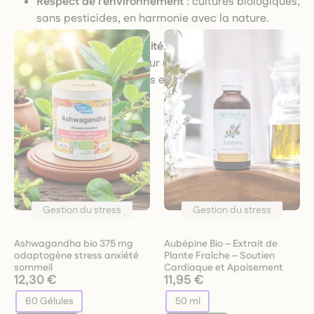
Respect de l’environnement
: cultures biologiques,
sans pesticides, en harmonie avec la nature.
Authenticité & durabilité
: chaque formule porte
notre engagement pour une approche naturelle,
respectueuse du corps et de l’esprit.
Gestion du stress
Gestion du stress
Ashwagandha bio 375 mg
Aubépine Bio – Extrait de
adaptogène stress anxiété
Plante Fraîche – Soutien
sommeil
Cardiaque et Apaisement
12,30 €
11,95 €
60 Gélules
50 ml