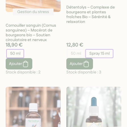
Détentolys – Complexe de
Gestion du stress
bourgeons et plantes
fraîches Bio – Sérénité &
relaxation
Cornouiller sanguin (Cornus
sanguinea) – Macérat de
bourgeons bio – Soutien
circulatoire et nerveux
18,90 €
12,80 €
50 ml
50 ml
Spray 15 ml
Ajouter
Ajouter
Stock disponible :
2
Stock disponible :
3