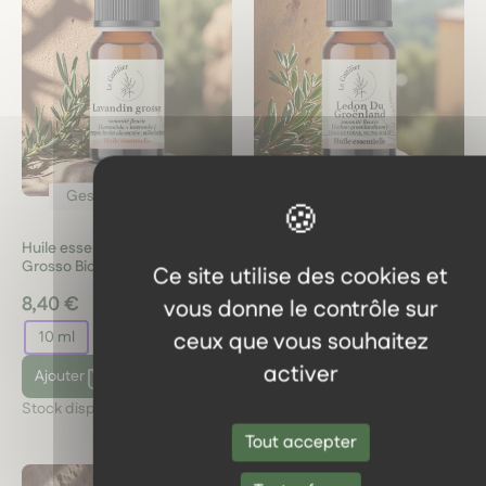
Gestion du stress
Gestion du stress
Huile essentielle Lavandin
Huile essentielle Lédon du
Grosso Bio 10 ml
Groenland sauvage Bio
Ce site utilise des cookies et
Québec 2 ml
8,40 €
14,60 €
vous donne le contrôle sur
ceux que vous souhaitez
10 ml
2 ml
activer
Ajouter
Ajouter
Stock disponible :
3
Stock disponible :
2
Tout accepter