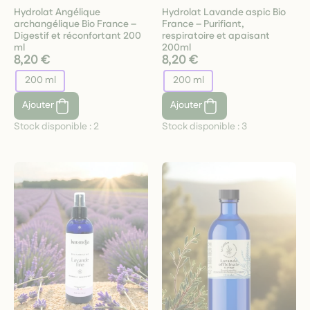
Hydrolat Angélique
Hydrolat Lavande aspic Bio
archangélique Bio France –
France – Purifiant,
Digestif et réconfortant 200
respiratoire et apaisant
ml
200ml
8,20 €
8,20 €
200 ml
200 ml
Ajouter
Ajouter
Stock disponible :
2
Stock disponible :
3