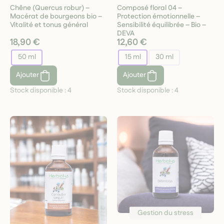
Chêne (Quercus robur) –
Composé floral 04 –
Macérat de bourgeons bio –
Protection émotionnelle –
Vitalité et tonus général
Sensibilité équilibrée – Bio –
DEVA
18,90 €
12,60 €
50 ml
15 ml
30 ml
Ajouter
Ajouter
Stock disponible :
4
Stock disponible :
4
Gestion du stress