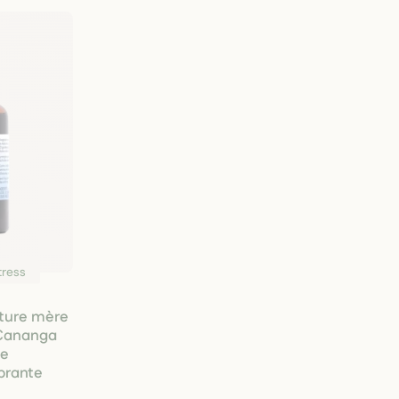
tress
nture mère
 Cananga
te
brante