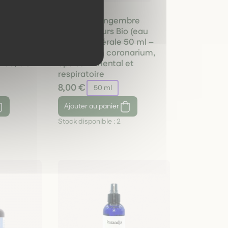
 Ylangylang
Hydrolat Gingembre
e 10ml –
papillon fleurs Bio (eau
,
florale) Astérale 50 ml –
nnelle &
Hedychium coronarium,
née, bio
apaisant mental et
respiratoire
8,00 €
50 ml
Ajouter
au panier
Stock disponible :
2