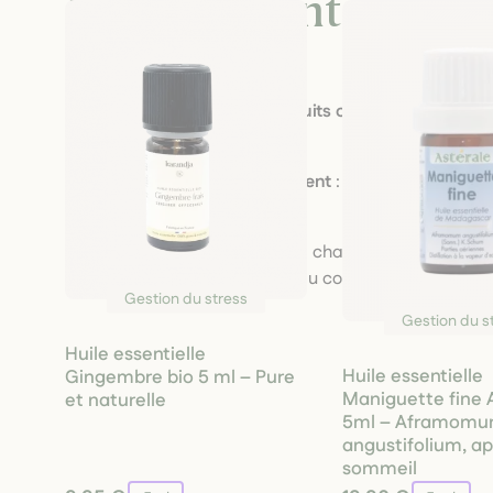
L’engagement de
M’A
Orties
Production locale et circuits courts
: nos plante
producteurs engagés.
Respect de l’environnement
: cultures biologiq
nature.
Authenticité & durabilité
: chaque formule port
naturelle, respectueuse du corps et de l’esprit.
Gestion du stress
Gestion du s
Huile essentielle
Huile essentielle
Gingembre bio 5 ml – Pure
Maniguette fine 
et naturelle
5ml – Aframom
angustifolium, ap
sommeil