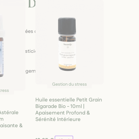
imer Dans Les
s sont cultivées avec soin par des
ues, sans pesticides, en harmonie avec la
e notre engagement pour une approche
Gestion du stress
tress
Huile essentielle Petit Grain
Bigarade Bio - 10ml |
Astérale
Apaisement Profond &
um
Sérénité Intérieure
aisante &