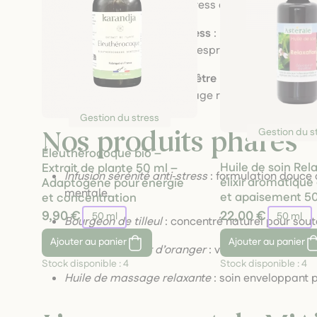
conçus pour calmer le stress et favoriser la déte
Gemmothérapie anti‑stress
: bourgeons de tilleu
émotionnelle et apaiser l’esprit.
Huiles et hydrolats bien-être
: hydrolat de fleur
tensions, huiles de massage relaxantes pour dén
Gestion du stress
Gestion du s
Nos produits phares
Éleuthérocoque bio –
Huile de soin Rel
Extrait de plante 50 ml –
Infusion sérénité anti‑stress
: formulation douce
élixir aromatique
Adaptogène pour énergie
mentale.
et apaisement 5
et concentration
9,90 €
22,00 €
50 ml
50 ml
Bourgeon de tilleul
: concentré naturel pour sout
Ajouter
au panier
Ajouter
au panier
Hydrolat de fleur d’oranger
: vaporisation apai
Stock disponible :
4
Stock disponible :
4
Huile de massage relaxante
: soin enveloppant p