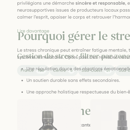
privilégions une démarche
sincère et responsable
, 
neurosupportives issues de producteurs locaux pa
calmer l’esprit, apaiser le corps et retrouver l’harmon
Lire davantage
Pourquoi gérer le str
Le stress chronique peut entraîner fatigue mentale,
Gestion du stress : filtrer par zo
système immunitaire. Opter pour des remèdes naturel
Une régulation douce des réactions émotionnell
France
169
Centre
5
Sud-Ouest
51
Sud-E
Un soutien durable sans effets secondaires.
Une approche holistique respectueuse du bien‑ê
Une approche apaisan
Tisanes et infusions relaxantes
: mélanges à base