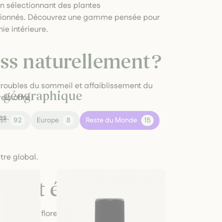
en sélectionnant des plantes
ssionnés. Découvrez une gamme pensée pour
ie intérieure.
ess naturellement ?
 troubles du sommeil et affaiblissement du
ne géographique
s offre :
es.
st
92
Europe
8
Reste du Monde
15
tre global.
te et équilibrée
 de passiflore, mélisse, valériane ou tilia,