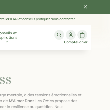
teliers
FAQ et conseils pratiques
Nous contacter
onseils et
spirations
Compte
Panier
ss
rge mentale, à des tensions émotionnelles et
ss
de
M’Aimer Dans Les Orties
propose des
rcer la résilience au quotidien. Nous