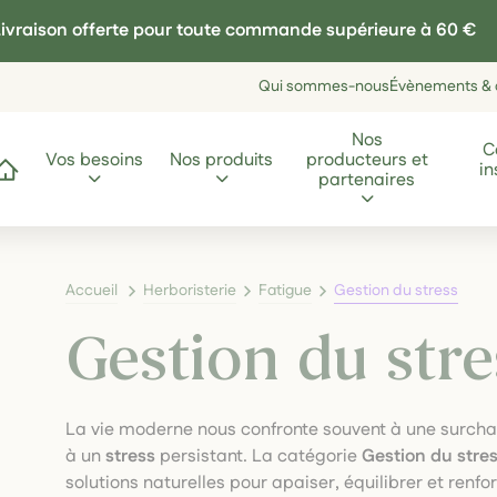
ivraison offerte pour toute commande supérieure à 60 €
Qui sommes-nous
Évènements & a
Nos
C
Vos besoins
Nos produits
producteurs et
in
ccueil
partenaires
Accueil
Herboristerie
Fatigue
Gestion du stress
Gestion du stre
La vie moderne nous confronte souvent à une surcha
à un
stress
persistant. La catégorie
Gestion du stre
solutions naturelles pour apaiser, équilibrer et renfo