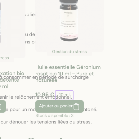
nte.
l ou de peuplier pour soutenir la résilience
 d’oranger ou de rose pour apaiser les
ouer les tensions physiques.
Gestion du stress
tress
Huile essentielle Géranium
axation bio
rosat bio 10 ml – Pure et
 à consommer en période de surcharge
 détente
naturelle
0 ml
10,95 €
10 ml
enir le relâchement émotionnel.
Ajouter
au panier
sante pour un moment de calme instantané.
Stock disponible :
3
our dénouer les tensions liées au stress.