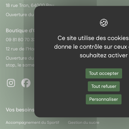
18 rue Tran, 64000 Pau
Ouverture du mardi au samedi de 10 h à 19 h non stop !
Boutique d'Orthez
Ce site utilise des cookies
09 81 80 70 33
donne le contrôle sur ceux
12 rue de l’Horloge, 64300 Orthez
souhaitez activer
Ouverture du mardi au vendredi de 10 h à 18 h non
stop, le samedi de 10 h à 13 h
Tout accepter
Instagram
Facebook
Pinterest
LinkedIn
Tout refuser
Youtube
Personnaliser
Vos besoins
Accompagnement du Sportif
Gestion du sucre