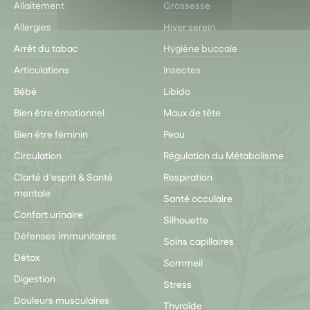
Allaitement
Grossesse
Allergies
Hiver serein
Arrêt du tabac
Hygiène buccale
Articulations
Insectes
Bébé
Libido
Bien être émotionnel
Maux de tête
Bien être féminin
Peau
Circulation
Régulation du Métabolisme
Clarté d'esprit & Santé
Respiration
mentale
Santé occulaire
Confort urinaire
Silhouette
Défenses immunitaires
Soins capillaires
Détox
Sommeil
Digestion
Stress
Douleurs musculaires
Thyroïde