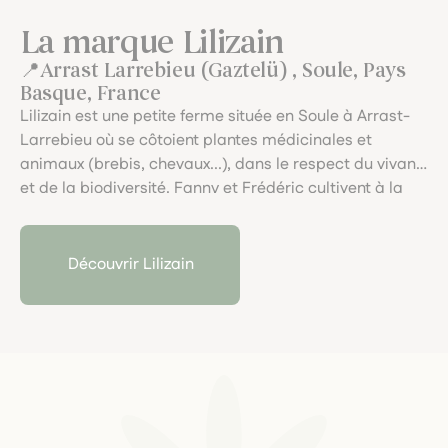
La marque Lilizain
Arrast Larrebieu (Gaztelü) , Soule, Pays
Basque, France
Lilizain est une petite ferme située en Soule à Arrast-
Larrebieu où se côtoient plantes médicinales et
animaux (brebis, chevaux...), dans le respect du vivant
et de la biodiversité. Fanny et Frédéric cultivent à la
main et en traction animale avec Eole dans les pentes
de Gaztelü, de la graine jusqu'à la plante et pratiquent
des cueillettes de plantes sauvages.Eaux florales,
Découvrir Lilizain
Huiles essentielles et plantes sèches (tisanes et
aromates) issus de plantes transformées par leurs
soins, sont proposées en Agriculture Biologique pour
les humains et pour les animaux.