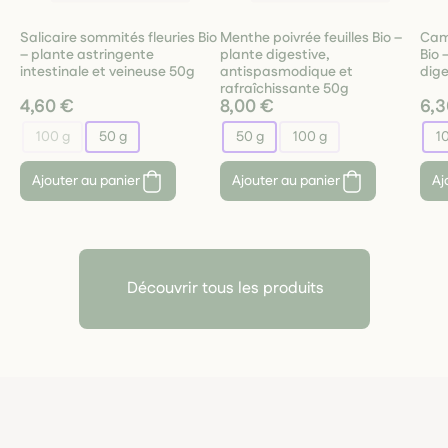
Salicaire sommités fleuries Bio
Menthe poivrée feuilles Bio –
Camo
– plante astringente
plante digestive,
Bio 
intestinale et veineuse 50g
antispasmodique et
dige
rafraîchissante 50g
4,60 €
8,00 €
6,3
100 g
50 g
50 g
100 g
10
Ajouter au panier
Ajouter au panier
Aj
Découvrir tous les produits