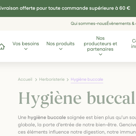
ivraison offerte pour toute commande supérieure à 60 €
Qui sommes-nous
Évènements & a
Nos
C
Vos besoins
Nos produits
producteurs et
in
ccueil
partenaires
Accueil
Herboristerie
Hygiène buccale
Hygiène buccal
Une
hygiène buccale
soignée est bien plus qu’un sour
globale, la porte d’entrée de notre bien-être. Genc
ces éléments influence notre digestion, notre immuni