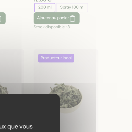
200 ml
Spray 100 ml
Ajouter
au panier
Stock disponible :
3
eux que vous