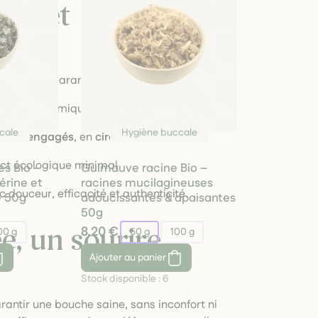
ère et
, nos soins garantissent :
 additifs chimiques
cale
Hygiène buccale
teurs engagés
, en
circuit court
act écologique minimal
es Bio –
Guimauve racine Bio –
érine et
racines mucilagineuses
douceur, efficacité et authenticité.
e 50g
adoucissantes & apaisantes
50g
8,20 €
e, un sourire
00 g
50 g
100 g
Ajouter
au panier
Stock disponible :
6
antir une bouche saine, sans inconfort ni