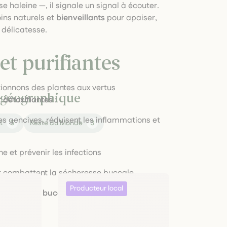
e haleine —, il signale un signal à écouter.
ins naturels et
bienveillants
pour apaiser,
 délicatesse.
et purifiantes
tionnons des plantes aux vertus
e géographique
t
détoxifiantes
:
es gencives, réduisent les inflammations et
t
5
Reste du Monde
3
he et prévenir les infections
t combattent la sécheresse buccale
mes
,
sprays buccaux
, ou
compléments
uotidien.