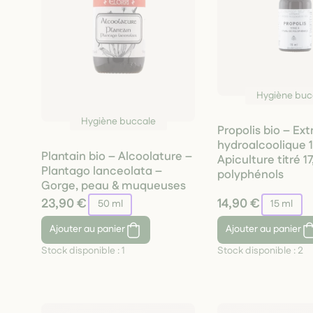
Hygiène buc
Hygiène buccale
Propolis bio – Ext
hydroalcoolique 1
Plantain bio – Alcoolature –
Apiculture titré 1
Plantago lanceolata –
polyphénols
Gorge, peau & muqueuses
23,90 €
14,90 €
50 ml
15 ml
Ajouter
au panier
Ajouter
au panier
Stock disponible :
1
Stock disponible :
2