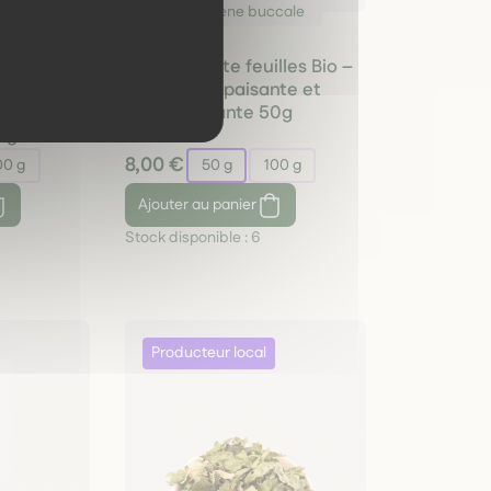
cale
Hygiène buccale
uilles Bio
Menthe verte feuilles Bio –
,
digestive, apaisante et
 et
rafraîchissante 50g
0g
8,00 €
00 g
50 g
100 g
Ajouter
au panier
Stock disponible :
6