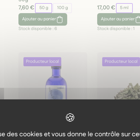
7,60 €
17,00 €
50 g
100 g
5 ml
Ajouter
au panier
Ajouter
au panier
Stock disponible :
6
Stock disponible :
1
lise des cookies et vous donne le contrôle sur c