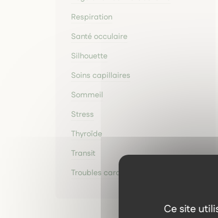
Respiration
Santé occulaire
Silhouette
Soins capillaires
Sommeil
Stress
Thyroïde
Transit
Troubles cardiaques légers
Ce site uti