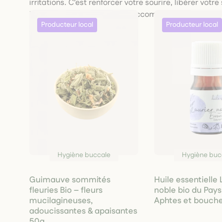
irritations. C’est renforcer votre sourire, libérer votr
Nos remèdes naturels vous accompagnent au quotidie
respectueux.
Hygiène buccale
Hygiène buc
Guimauve sommités
Huile essentielle 
fleuries Bio – fleurs
noble bio du Pay
mucilagineuses,
Aphtes et bouche
adoucissantes & apaisantes
50g