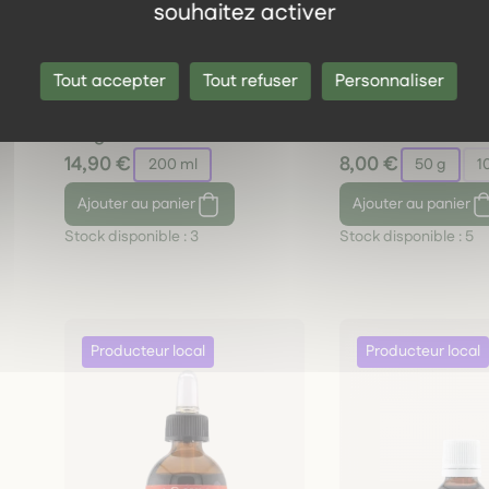
souhaitez activer
Hygiène buccale
Hygiène buc
Hydrolat Sarriette des
Menthe poivrée fe
Tout accepter
Tout refuser
Personnaliser
montagnes Bio Lilizain Pays
– plante digestive
basque – Ventre dérangé et
antispasmodique
fatigue 200 ml
rafraîchissante 5
14,90 €
8,00 €
200 ml
50 g
1
Ajouter
au panier
Ajouter
au panier
Stock disponible :
3
Stock disponible :
5