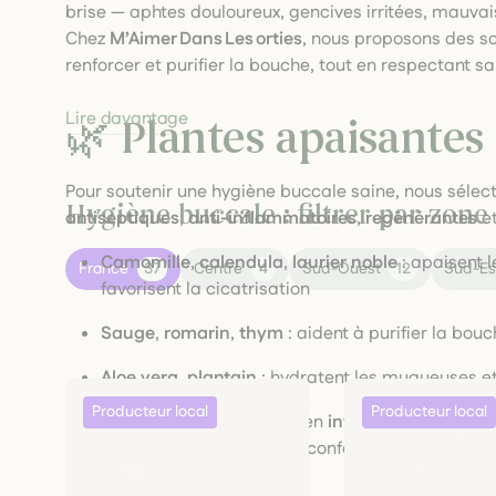
brise — aphtes douloureux, gencives irritées, mauvais
Chez
M’Aimer Dans Les orties
, nous proposons des so
renforcer et purifier la bouche, tout en respectant sa
Lire davantage
🌿 Plantes apaisantes 
Pour soutenir une hygiène buccale saine, nous sélec
Hygiène buccale : filtrer par zon
antiseptiques
,
anti-inflammatoires
,
regénérantes
e
Camomille
,
calendula
,
laurier noble
: apaisent l
France
37
Centre
4
Sud-Ouest
12
Sud-Es
favorisent la cicatrisation
Sauge
,
romarin
,
thym
: aident à purifier la bouc
Aloe vera
,
plantain
: hydratent les muqueuses e
Ces plantes sont disponibles en
infusions
,
gargaris
gélules
, selon vos besoins de confort et d’entretien q