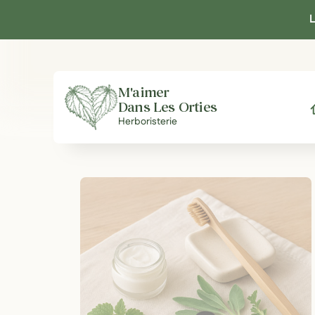
Panneau de gestion des cookies
L
M'aimer
Dans Les Orties
A
Herboristerie