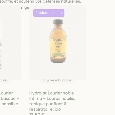
e souffle, et soutenir vos défenses naturelles.
n, pour un geste soin simple, doux et
cale
Hygiène buccale
Laurier
Hydrolat Laurier noble
s basque –
Intímu – Laurus nobilis,
 sensible
tonique purifiant &
respiratoire, bio
12,50 €