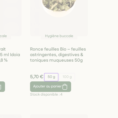
cale
Hygiène buccale
rait
Ronce feuilles Bio – feuilles
5 ml Idoia
astringentes, digestives &
7,8 %
toniques muqueuses 50g
5,70 €
50 g
100 g
Ajouter
au panier
Stock disponible :
4