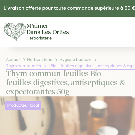
Panneau de gestion des cookies
Livraison offerte pour toute commande supérieure à 60 
M'aimer
Dans Les Orties
Herboristerie
Accueil
Herboristerie
Hygiène buccale
Thym commun feuilles Bio – feuilles digestives, antiseptiques & ex
Thym commun feuilles Bio –
feuilles digestives, antiseptiques &
expectorantes 50g