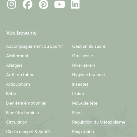
Instagram
Facebook
Pinterest
LinkedIn
Youtube
Vos besoins
Accompagnement du Sportif
Gestion du sucre
Allaitement
Grossesse
Allergies
Hiver serein
Arrêt du tabac
Hygiène buccale
Articulations
Insectes
Bébé
Libido
Bien être émotionnel
Maux de tête
Bien être féminin
Peau
Circulation
Régulation du Métabolisme
Clarté d'esprit & Santé
Respiration