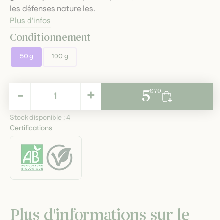
les défenses naturelles.
Plus d'infos
Conditionnement
50 g
100 g
5,70 €
-
+
5
€ 70
TTC
Stock disponible :
4
Certifications
Plus d'informations sur le