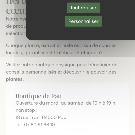
herboristerie : un voyage au
Tout refuser
cœur des plantes locales.
Notre herboristerie vous invite à explorer une gamme
Personnaliser
de produits naturels de qualité, soigneusement
sélectionnés.
Chaque plante, extrait et huile est issu de sources
locales, garantissant fraîcheur et efficacité.
Visitez notre boutique physique pour bénéficier de
conseils personnalisés et découvrir le pouvoir des
plantes.
Boutique de Pau
Ouverture du mardi au samedi de 10 h à 19 h
non stop !
18 rue Tran, 64000 Pau
Tél. 07 80 91 68 10