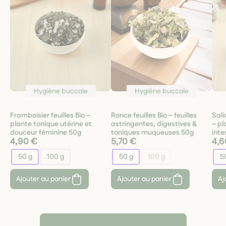
Hygiène buccale
Hygiène buccale
Framboisier feuilles Bio –
Ronce feuilles Bio – feuilles
Sali
plante tonique utérine et
astringentes, digestives &
– pl
douceur féminine 50g
toniques muqueuses 50g
inte
4,90 €
5,70 €
4,6
50 g
100 g
50 g
100 g
5
Ajouter au panier
Ajouter au panier
Aj