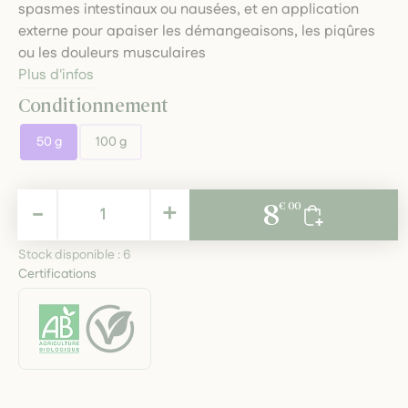
spasmes intestinaux ou nausées, et en application
externe pour apaiser les démangeaisons, les piqûres
ou les douleurs musculaires
Plus d'infos
Conditionnement
50 g
100 g
8,00 €
-
+
8
€ 00
TTC
Stock disponible :
6
Certifications