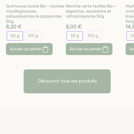
Guimauve racine Bio – racines
Menthe verte feuilles Bio –
Hydr
mucilagineuses
digestive, apaisante et
mont
adoucissantes & apaisantes
rafraîchissante 50g
bas
50g
fati
8,20 €
8,00 €
14,
50 g
100 g
50 g
100 g
2
Ajouter au panier
Ajouter au panier
Aj
Découvrir tous les produits