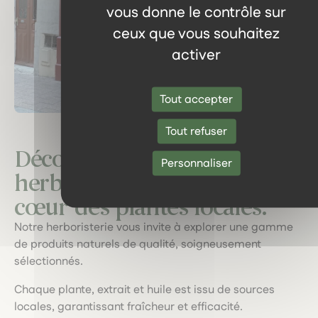
vous donne le contrôle sur
ceux que vous souhaitez
activer
Tout accepter
Tout refuser
Découvrez notre
Personnaliser
herboristerie : un voyage au
cœur des plantes locales.
Notre herboristerie vous invite à explorer une gamme
de produits naturels de qualité, soigneusement
sélectionnés.
Chaque plante, extrait et huile est issu de sources
locales, garantissant fraîcheur et efficacité.