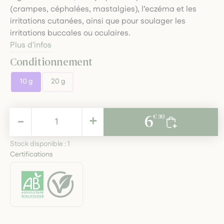
(crampes, céphalées, mastalgies), l’eczéma et les
irritations cutanées, ainsi que pour soulager les
irritations buccales ou oculaires.
Plus d'infos
Conditionnement
10 g
20 g
6,30 €
-
+
6
€ 30
TTC
Stock disponible :
1
Certifications