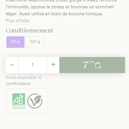
infections respiratoires (toux, gorge irritée), renforce
l’immunité, apaise le stress et favorise un sommeil
léger. Aussi utilisé en bain de bouche tonique.
Plus d'infos
Conditionnement
50 g
100 g
7,30 €
-
+
7
€ 30
TTC
Stock disponible :
6
Certifications