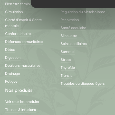
Bien être féminin
Peau
Circulation
Régulation du Métabolisme
Clarté d'esprit & Santé
Respiration
mentale
Santé occulaire
Confort urinaire
Silhouette
Défenses immunitaires
Soins capillaires
Détox
Sommeil
Digestion
Stress
Douleurs musculaires
Thyroïde
Drainage
Transit
Fatigue
Troubles cardiaques légers
Nos produits
Voir tous les produits
Tisanes & Infusions