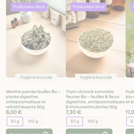
Hygiène buccale
Hygiène buccale
Menthe poivrée feuilles Bio –
Thym citronné sommités
Huil
plante digestive,
fleuries Bio – feuilles & fleurs
bio 
antispasmodique et
digestives, antispasmodiques
et b
rafraîchissante 50g
& immunostimulantes 50g
8,00 €
7,30 €
17,
50 g
100 g
50 g
100 g
5