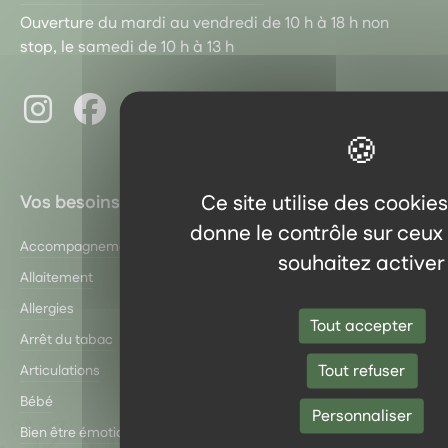
Ouverture du mardi au vendredi de 10 h à 18 h non
stop, le samedi de 10 h à 13 h
Instagram
Facebook
Pinterest
LinkedIn
Youtube
Ce site utilise des cookie
Vos besoins
donne le contrôle sur ceux
Accompagnement du Sportif
Gestion du sucre
souhaitez activer
Allaitement
Grossesse
Allergies
Hiver serein
Tout accepter
Arrêt du tabac
Hygiène buccale
Tout refuser
Articulations
Insectes
Bébé
Libido
Personnaliser
Bien être émotionnel
Maux de tête