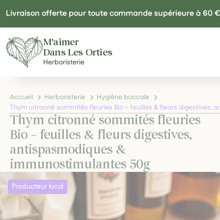
Panneau de gestion des cookies
Livraison offerte pour toute commande supérieure à 60 
M'aimer
Dans Les Orties
Herboristerie
Accueil
Herboristerie
Hygiène buccale
Thym citronné sommités fleuries Bio – feuilles & fleurs digestive
Thym citronné sommités fleuries
Bio – feuilles & fleurs digestives,
antispasmodiques &
immunostimulantes 50g