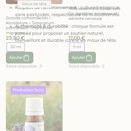
Maux de tête
Respect de l’environnement
: culture biologique,
Huile essentielle Basilic vert
bio digestion, spasmes et
sans pesticides, respectueuse de la biodiversité.
Grande camomille bio –
détente nerveuse
Alcoolature – Tanacetum
Authenticité & durabilité
: chaque formule est
parthenium – Plante des
pensée pour proposer un soutien naturel,
migraines
23,90 €
17,00 €
bienveillant et durable contre les maux de tête.
50 ml
5 ml
Ajouter
Ajouter
Stock disponible :
3
Stock disponible :
3