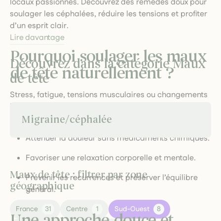
locaux passionnés. Découvrez des remèdes doux pour
soulager les céphalées, réduire les tensions et profiter
d’un esprit clair.
Lire davantage
Pourquoi soulager les maux
Découvrez dans la catégorie Maux
de tête naturellement ?
de tête
Stress, fatigue, tensions musculaires ou changements
hormonaux peuvent déclencher des céphalées. Choisir
des solutions naturelles permet de :
Migraine/céphalée
Atténuer la douleur sans médicaments chimiques.
Favoriser une relaxation corporelle et mentale.
Maux de tête : filtrer par zone
Prévenir les recurrences et préserver l’équilibre
géographique
général.
France
31
Centre
1
Sud-Ouest
8
Une approche douce et