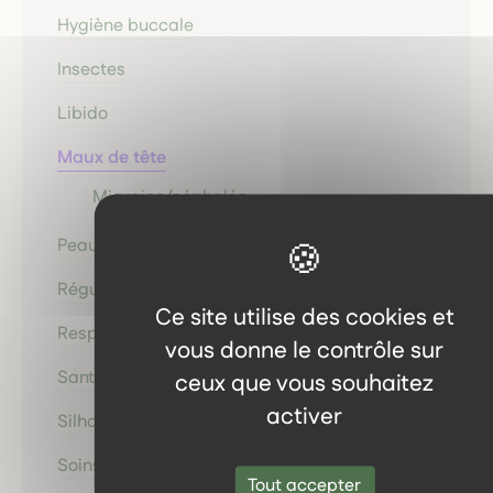
Hygiène buccale
Insectes
Libido
Maux de tête
Migraine/céphalée
Peau
Régulation du Métabolisme
Ce site utilise des cookies et
Respiration
vous donne le contrôle sur
Santé occulaire
ceux que vous souhaitez
activer
Silhouette
Soins capillaires
Tout accepter