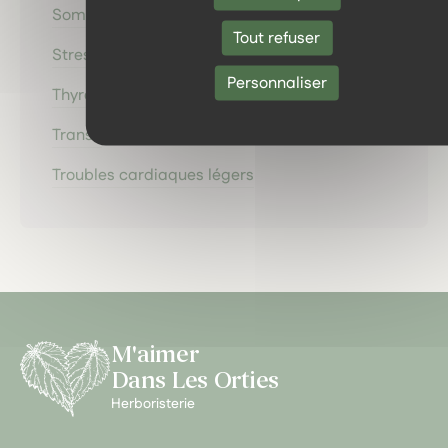
Sommeil
Tout refuser
Stress
Personnaliser
Thyroïde
Transit
Troubles cardiaques légers
M'aimer
Dans Les Orties
Herboristerie