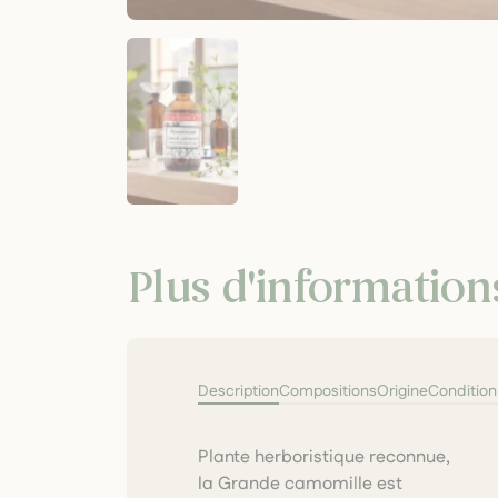
Plus d'information
Description
Compositions
Origine
Conditio
Plante herboristique reconnue,
migraineux. Cette alcoolature
la Grande camomille est
vivante est réalisée avec soin à