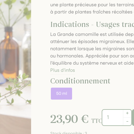
une plante précieuse pour les terrain
à partir de plantes fraîches récoltées
Indications - Usages tra
La Grande camomille est utilisée depu
atténuer les épisodes migraineux. Elle 
notamment lorsque les migraines sont 
ou hormonales. Appréciée pour son ac
l’équilibre du système nerveux et aid
Plus d'infos
Conditionnement
50 ml
+
23,90 €
TTC
-
Stock disponible :
3