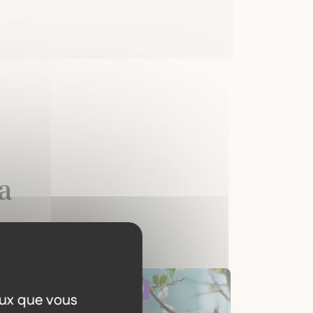
a
eux que vous