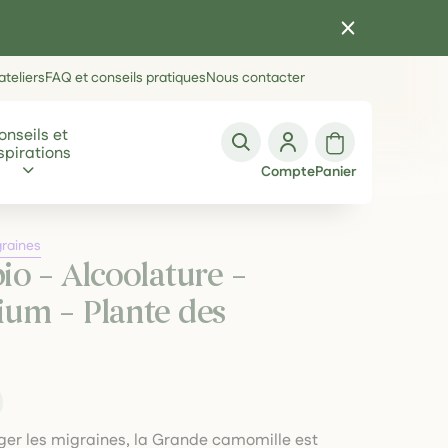
teliers
FAQ et conseils pratiques
Nous contacter
onseils et
spirations
Compte
Panier
graines
o – Alcoolature –
um – Plante des
ager les migraines, la Grande camomille est