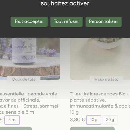
souhaitez activer
Tout accepter
Tout refuser
Personnaliser
Maux de tête
Maux de tête
 essentielle Lavande vraie
Tilleul inflorescences Bio –
Lavande officinale,
plante sédative,
de fine) – Stress, sommeil
immunostimulante & apai
au sensible 5 ml
10 g
 €
3,30 €
5 ml
10 g
20 g