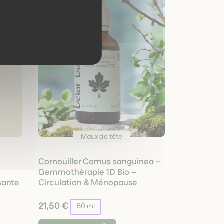
Maux de tête
Cornouiller Cornus sanguinea –
Gemmothérapie 1D Bio –
sante
Circulation & Ménopause
21,50 €
50 ml