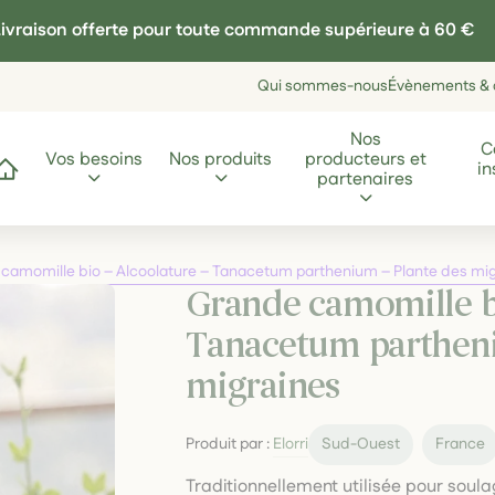
ivraison offerte pour toute commande supérieure à 60 €
Qui sommes-nous
Évènements & a
Nos
C
Vos besoins
Nos produits
producteurs et
in
ccueil
partenaires
camomille bio – Alcoolature – Tanacetum parthenium – Plante des mi
Grande camomille bi
Tanacetum partheni
migraines
Produit par :
Elorri
Sud-Ouest
France
Traditionnellement utilisée pour soul