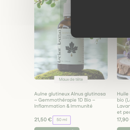
Maux de tête
Aulne glutineux Alnus glutinosa
Huile
– Gemmothérapie 1D Bio –
bio (
Inflammation & Immunité
Lavan
et pe
21,50 €
17,90
50 ml