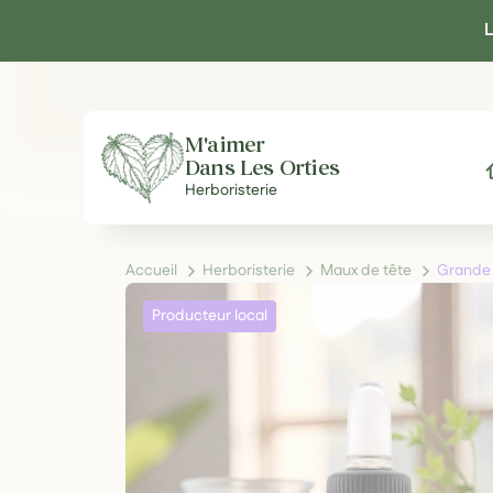
Panneau de gestion des cookies
L
M'aimer
Dans Les Orties
A
Herboristerie
Accueil
Herboristerie
Maux de tête
Grande 