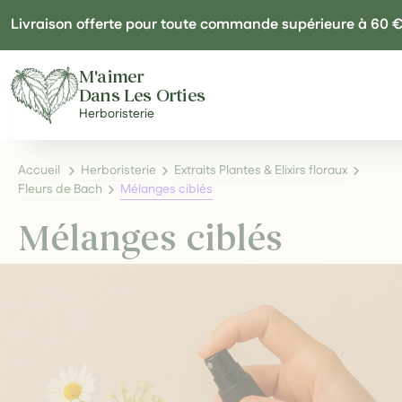
Panneau de gestion des cookies
Livraison offerte pour toute commande supérieure à 60 
M'aimer
Dans Les Orties
Herboristerie
Accueil
Herboristerie
Extraits Plantes & Elixirs floraux
Fleurs de Bach
Mélanges ciblés
Mélanges ciblés