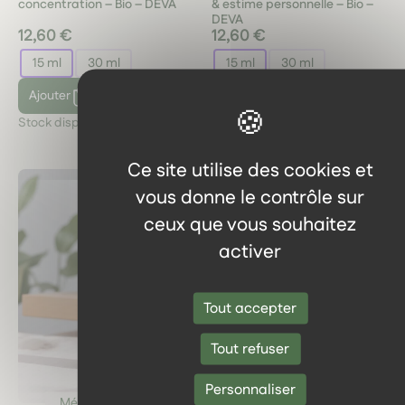
concentration – Bio – DEVA
& estime personnelle – Bio –
DEVA
12,60 €
12,60 €
15 ml
30 ml
15 ml
30 ml
Ajouter
Ajouter
Stock disponible :
2
Stock disponible :
2
Ce site utilise des cookies et
vous donne le contrôle sur
ceux que vous souhaitez
activer
Tout accepter
Tout refuser
Personnaliser
Mélanges ciblés
Mélanges ciblés