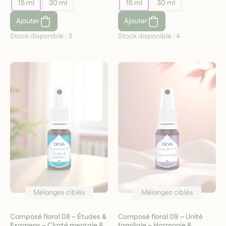
15 ml
30 ml
15 ml
30 ml
Ajouter
Ajouter
Stock disponible :
3
Stock disponible :
4
Mélanges ciblés
Mélanges ciblés
Composé floral 08 – Études &
Composé floral 09 – Unité
Examens – Clarté mentale &
familiale – Harmonie &