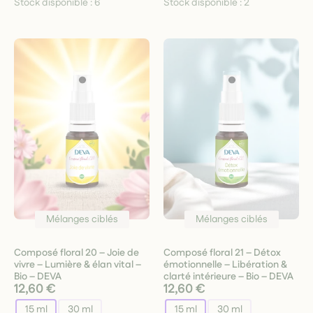
Stock disponible :
6
Stock disponible :
2
Mélanges ciblés
Mélanges ciblés
Composé floral 20 – Joie de
Composé floral 21 – Détox
vivre – Lumière & élan vital –
émotionnelle – Libération &
Bio – DEVA
clarté intérieure – Bio – DEVA
12,60 €
12,60 €
15 ml
30 ml
15 ml
30 ml