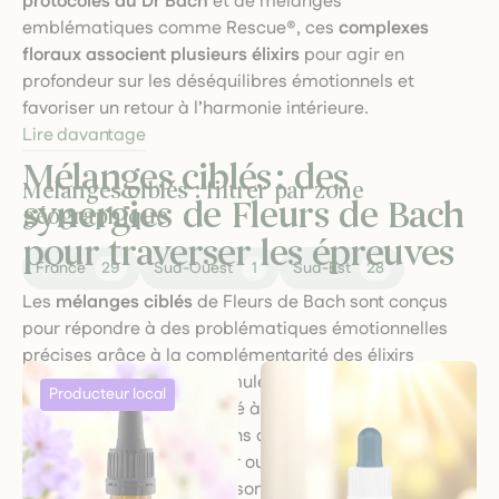
protocoles du Dr Bach
et de mélanges
emblématiques comme Rescue®, ces
complexes
floraux associent plusieurs élixirs
pour agir en
profondeur sur les déséquilibres émotionnels et
favoriser un retour à l’harmonie intérieure.
Lire davantage
Mélanges ciblés : des
Mélanges ciblés : filtrer par zone
synergies de Fleurs de Bach
géographique
pour traverser les épreuves
France
29
Sud-Ouest
1
Sud-Est
28
Les
mélanges ciblés
de Fleurs de Bach sont conçus
pour répondre à des problématiques émotionnelles
précises grâce à la complémentarité des élixirs
sélectionnés. Chaque formule associe plusieurs fleurs,
choisies pour leur capacité à soutenir l’équilibre
psychique lors de situations de stress intense, de
tristesse, de choc, de peur ou de manque de
confiance. Ces mélanges sont particulièrement