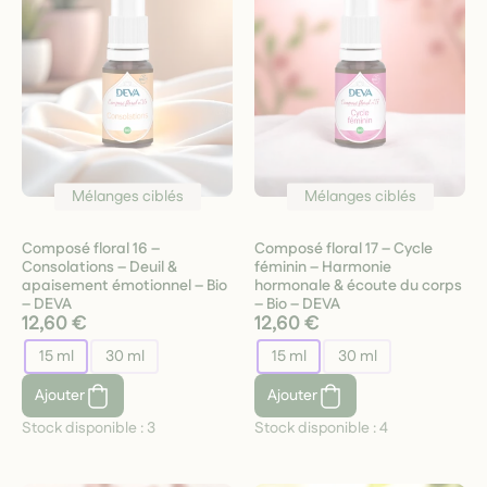
Mélanges ciblés
Mélanges ciblés
Composé floral 16 –
Composé floral 17 – Cycle
Consolations – Deuil &
féminin – Harmonie
apaisement émotionnel – Bio
hormonale & écoute du corps
– DEVA
– Bio – DEVA
12,60 €
12,60 €
15 ml
30 ml
15 ml
30 ml
Ajouter
Ajouter
Stock disponible :
3
Stock disponible :
4