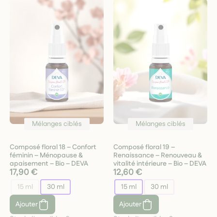
Mélanges ciblés
Mélanges ciblés
Composé floral 18 – Confort
Composé floral 19 –
féminin – Ménopause &
Renaissance – Renouveau &
apaisement – Bio – DEVA
vitalité intérieure – Bio – DEVA
17,90 €
12,60 €
15 ml
30 ml
15 ml
30 ml
Ajouter
Ajouter