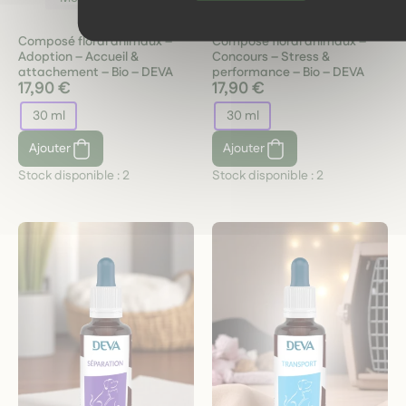
Composé floral animaux –
Composé floral animaux –
Adoption – Accueil &
Concours – Stress &
attachement – Bio – DEVA
performance – Bio – DEVA
17,90 €
17,90 €
30 ml
30 ml
Ajouter
Ajouter
Stock disponible :
2
Stock disponible :
2