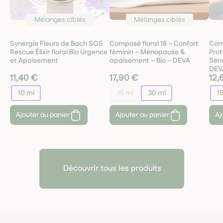
Mélanges ciblés
Mélanges ciblés
Synergie Fleurs de Bach SOS
Composé floral 18 – Confort
Comp
Rescue Élixir floral Bio Urgence
féminin – Ménopause &
Prot
et Apaisement
apaisement – Bio – DEVA
Sens
DEV
11,40 €
17,90 €
12,
10 ml
15 ml
30 ml
1
Ajouter au panier
Ajouter au panier
Aj
Découvrir tous les produits