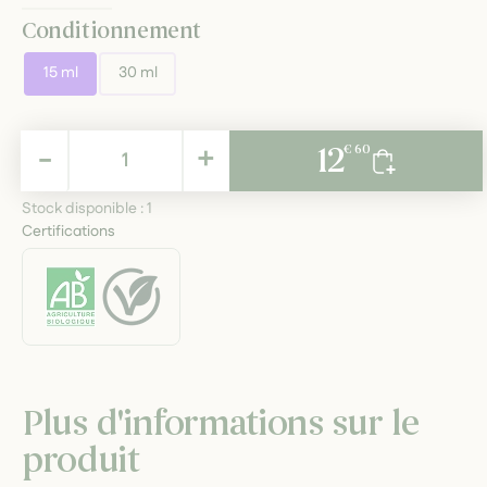
Conditionnement
15 ml
30 ml
12,60 €
-
+
12
€ 60
TTC
Stock disponible :
1
Certifications
Plus d'informations sur le
produit