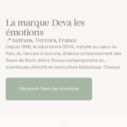
La marque Deva les
émotions
Autrans, Vercors, France
Depuis 1986, le laboratoire DEVA, installé au cœur du
Parc du Vercors à Autrans, élabore artisanalement des
fleurs de Bach, élixirs floraux contemporains et
quantiques olfactifs en agriculture biologique. Chaque
préparation, douce et respectueuse, accompagne
l’équilibre émotionnel avec l'expertise d’une tradition
vivante et sensible.
Découvrir Deva les émotions