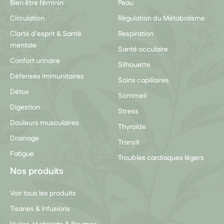
Bien être féminin
Peau
Circulation
Régulation du Métabolisme
Clarté d'esprit & Santé
Respiration
mentale
Santé occulaire
Confort urinaire
Silhouette
Défenses immunitaires
Soins capillaires
Détox
Sommeil
Digestion
Stress
Douleurs musculaires
Thyroïde
Drainage
Transit
Fatigue
Troubles cardiaques légers
Nos produits
Voir tous les produits
Tisanes & Infusions