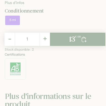
Plus d'infos
Conditionnement
5 ml
13,00 €
-
+
13
€ 00
TTC
Stock disponible :
2
Certifications
Plus d'informations sur le
produit