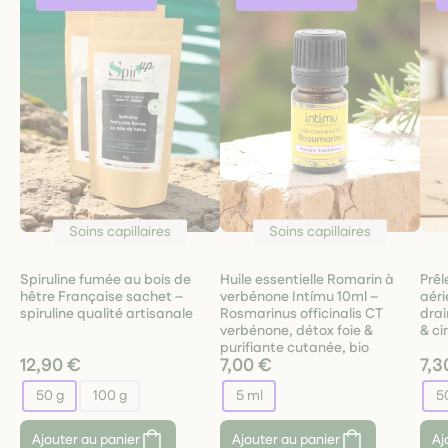
Soins capillaires
Soins capillaires
Spiruline fumée au bois de
Huile essentielle Romarin à
Prêl
hêtre Française sachet –
verbénone Intímu 10ml –
aéri
spiruline qualité artisanale
Rosmarinus officinalis CT
drai
verbénone, détox foie &
& ci
purifiante cutanée, bio
12,90 €
7,00 €
7,3
50 g
100 g
5 ml
5
Ajouter au panier
Ajouter au panier
Aj