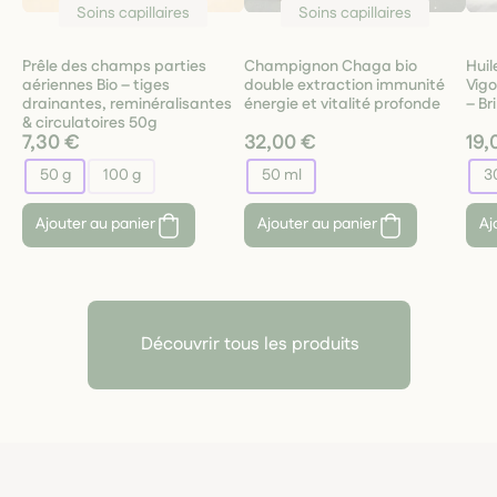
Soins capillaires
Soins capillaires
Prêle des champs parties
Champignon Chaga bio
Huil
aériennes Bio – tiges
double extraction immunité
Vigo
drainantes, reminéralisantes
énergie et vitalité profonde
– Br
& circulatoires 50g
7,30 €
32,00 €
19,
50 g
100 g
50 ml
3
Ajouter au panier
Ajouter au panier
Aj
Découvrir tous les produits