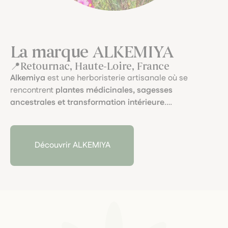
La marque ALKEMIYA
Retournac, Haute-Loire, France
Alkemiya
est une herboristerie artisanale où se
rencontrent
plantes médicinales, sagesses
ancestrales et transformation intérieure
.
Fondée par
Jahnava
, herboriste et cueilleuse sauvage
d’origine libanaise, elle développe des préparations
sensibles mêlant
terrain thérapeutique, intuition et
Découvrir ALKEMIYA
rituels végétaux
.
De la graine au flacon, chaque élixir, tisane ou double
extraction incarne un lien profond au vivant.
Chez M’Aimer Dans Les Orties, nous aimons cette
approche
poétique, consciente et profondément
ancrée
.