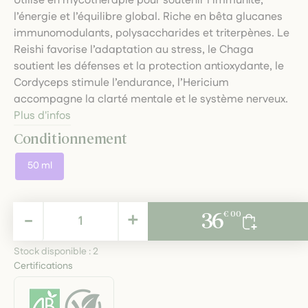
Utilisé en mycothérapie pour soutenir l’immunité,
l’énergie et l’équilibre global. Riche en bêta glucanes
immunomodulants, polysaccharides et triterpènes. Le
Reishi favorise l’adaptation au stress, le Chaga
soutient les défenses et la protection antioxydante, le
Cordyceps stimule l’endurance, l’Hericium
accompagne la clarté mentale et le système nerveux.
Plus d'infos
Conditionnement
50 ml
36,00 €
-
+
36
€ 00
TTC
Stock disponible :
2
Certifications