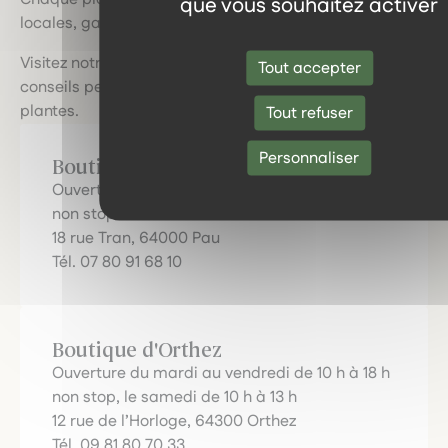
que vous souhaitez activer
locales, garantissant fraîcheur et efficacité.
Visitez notre boutique physique pour bénéficier de
Tout accepter
conseils personnalisés et découvrir le pouvoir des
plantes.
Tout refuser
Personnaliser
Boutique de Pau
Ouverture du mardi au samedi de 10 h à 19 h
non stop !
18 rue Tran, 64000 Pau
Tél. 07 80 91 68 10
Boutique d'Orthez
Ouverture du mardi au vendredi de 10 h à 18 h
non stop, le samedi de 10 h à 13 h
12 rue de l’Horloge, 64300 Orthez
Tél. 09 81 80 70 33