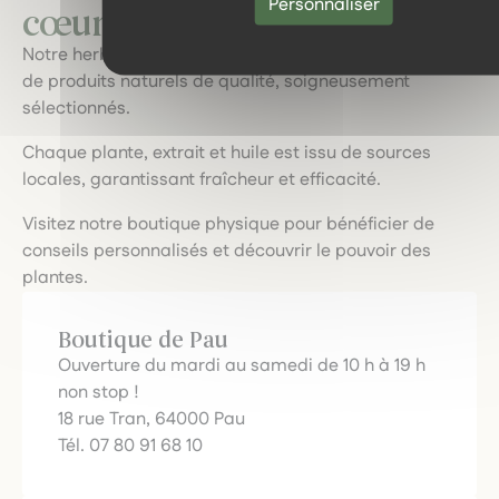
Personnaliser
cœur des plantes locales.
Notre herboristerie vous invite à explorer une gamme
de produits naturels de qualité, soigneusement
sélectionnés.
Chaque plante, extrait et huile est issu de sources
locales, garantissant fraîcheur et efficacité.
Visitez notre boutique physique pour bénéficier de
conseils personnalisés et découvrir le pouvoir des
plantes.
Boutique de Pau
Ouverture du mardi au samedi de 10 h à 19 h
non stop !
18 rue Tran, 64000 Pau
Tél. 07 80 91 68 10