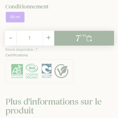
Conditionnement
50 ml
7,95 €
-
+
7
€ 95
TTC
Stock disponible :
7
Certifications
Plus d'informations sur le
produit