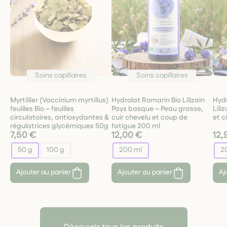
Soins capillaires
Soins capillaires
Myrtillier (Vaccinium myrtillus)
Hydrolat Romarin Bio Lilizain
Hydr
feuilles Bio – feuilles
Pays basque – Peau grasse,
Lili
circulatoires, antioxydantes &
cuir chevelu et coup de
et c
régulatrices glycémiques 50g
fatigue 200 ml
7,50 €
12,00 €
12,
50 g
100 g
200 ml
2
Ajouter au panier
Ajouter au panier
Aj