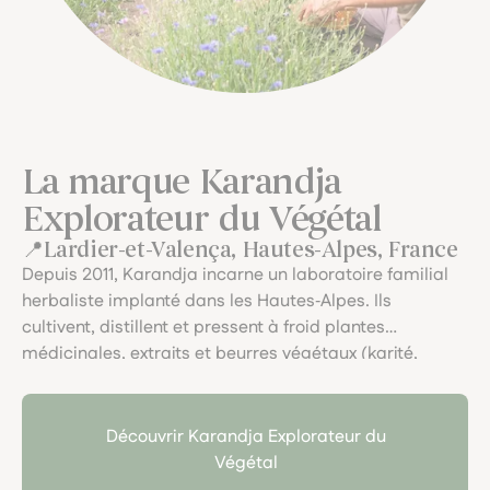
La marque Karandja
Explorateur du Végétal
Lardier-et-Valença, Hautes-Alpes, France
Depuis 2011, Karandja incarne un laboratoire familial
herbaliste implanté dans les Hautes‑Alpes. Ils
cultivent, distillent et pressent à froid plantes
médicinales, extraits et beurres végétaux (karité,
cacao, mangue), avec une démarche artisanale et
écoresponsable. Le soin du végétal, la traçabilité, et
l’art du fait main y sont célébrés dans chaque pot.
Découvrir Karandja Explorateur du
Végétal