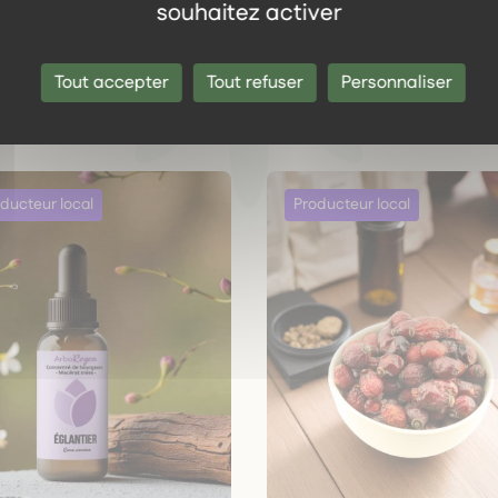
souhaitez activer
Les autres produits dans l
même gamme
Tout accepter
Tout refuser
Personnaliser