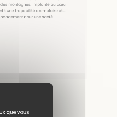
es des montagnes. Implanté au cœur
tit une traçabilité exemplaire et
t engagement pour une santé
eux que vous