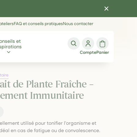
teliers
FAQ et conseils pratiques
Nous contacter
onseils et
spirations
Compte
Panier
taire
ait de Plante Fraîche –
rcement Immunitaire
t
nellement utilisé pour tonifier l'organisme et
idéal en cas de fatigue ou de convalescence.