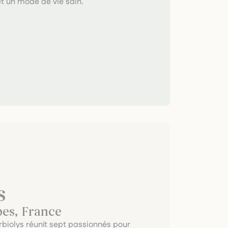
et un mode de vie sain.
s
pes, France
rbiolys réunit sept passionnés pour