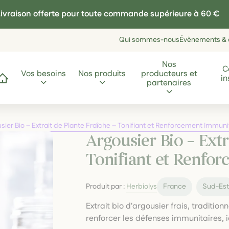
ivraison offerte pour toute commande supérieure à 60 €
Qui sommes-nous
Évènements & a
Nos
C
Vos besoins
Nos produits
producteurs et
in
ccueil
partenaires
sier Bio – Extrait de Plante Fraîche – Tonifiant et Renforcement Immuni
Argousier Bio – Extr
Tonifiant et Renfo
Produit par :
Herbiolys
France
Sud-Es
Extrait bio d'argousier frais, tradition
renforcer les défenses immunitaires, 