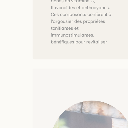
riches en vitamine C,
récoltés à la main dans des
flavonoïdes et anthocyanes.
zones sauvages préservées en
Ces composants confèrent à
France, puis mis en
l'argousier des propriétés
macération immédiatement
tonifiantes et
sur le lieu de cueillette afin de
immunostimulantes,
préserver l'intégrité de leurs
bénéfiques pour revitaliser