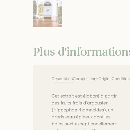
Plus d'information
Description
Compositions
Origine
Conditio
Cet extrait est élaboré à partir
l'organisme et soutenir les
des fruits frais d'argousier
défenses naturelles,
(Hippophae rhamnoides), un
notamment lors de périodes
arbrisseau épineux dont les
de fatigue ou de
baies sont exceptionnellement
convalescence. Les fruits sont