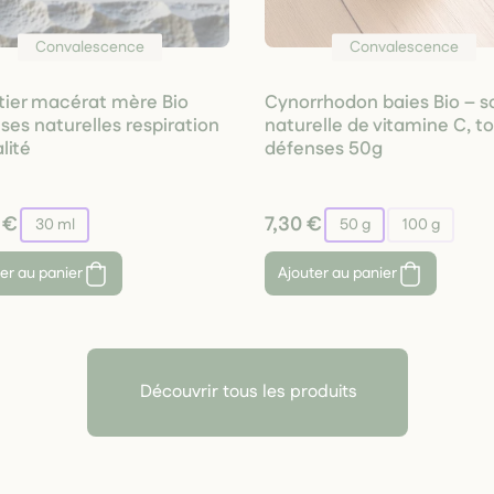
Convalescence
Convalescence
tier macérat mère Bio
Cynorrhodon baies Bio – s
ses naturelles respiration
naturelle de vitamine C, t
alité
défenses 50g
 €
7,30 €
30 ml
50 g
100 g
er au panier
Ajouter au panier
Découvrir tous les produits