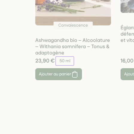
Convalescence
Églan
défen
et vit
Ashwagandha bio – Alcoolature
– Withania somnifera – Tonus &
adaptogène
23,90 €
16,00
50 ml
Ajouter au panier
Ajout