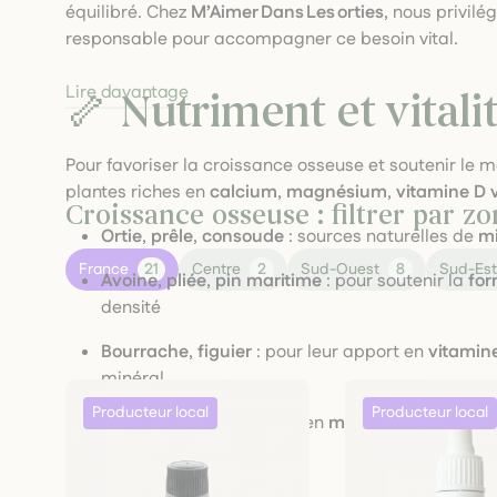
équilibré. Chez
M’Aimer Dans Les orties
, nous privilé
responsable pour accompagner ce besoin vital.
Lire davantage
🦴 Nutriment et vitali
Pour favoriser la croissance osseuse et soutenir le
plantes riches en
calcium
,
magnésium
,
vitamine D 
Croissance osseuse : filtrer par 
Ortie
,
prêle
,
consoude
: sources naturelles de
mi
France
21
Centre
2
Sud-Ouest
8
Sud-Es
Avoine
,
pliée
,
pin maritime
: pour soutenir la
for
densité
Bourrache
,
figuier
: pour leur apport en
vitamin
minéral
Ces plantes sont disponibles en
macérâts
,
infusions
préférences.