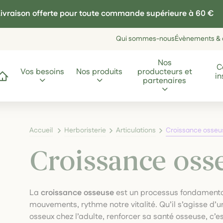
ivraison offerte pour toute commande supérieure à 60 €
Qui sommes-nous
Évènements & a
Nos
C
Vos besoins
Nos produits
producteurs et
in
ccueil
partenaires
Accueil
Herboristerie
Articulations
Croissance osseu
Croissance oss
La
croissance osseuse
est un processus fondamental 
mouvements, rythme notre vitalité. Qu’il s’agisse d’u
osseux chez l’adulte, renforcer sa santé osseuse, c’