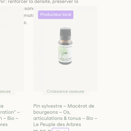
r : renforcer la densité, préserver la
outenir la croissance des enfants, accompagner
r l’ossature mature, nos remèdes naturels
respectueuse.
sseuse
Croissance osseuse
xe
Pin sylvestre – Macérat de
ration" –
bourgeons – Os,
n – Bio –
articulations & tonus – Bio –
bres
Le Peuple des Arbres