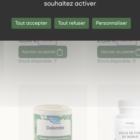
souhaitez activer
Ronce – Macérat de
Sapin Abies alba 
bourgeons – Os, poumons &
Gemmothérapie 1
Tout accepter
Tout refuser
Personnaliser
tissus – Bio – Le Peuple des
Os, croissance &
Arbres
reminéralisation
15,00 €
21,50 €
15 ml
50 ml
Ajouter
au panier
Ajouter
au panier
Stock disponible :
7
Stock disponible :
5