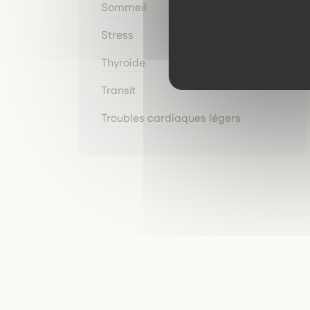
Sommeil
Stress
Thyroïde
Transit
Troubles cardiaques légers