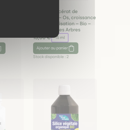
–
Sapin – Macérat de
D Bio –
bourgeons – Os, croissance
& reminéralisation – Bio –
Le Peuple des Arbres
15,00 €
15 ml
Ajouter
au panier
Stock disponible :
2