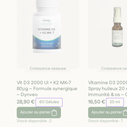
Croissance osseuse
Croissance o
Vit D3 2000 UI + K2 MK-7
Vitamine D3 2000
80µg – Formule synergique
Spray huileux 20 
– Dynveo
Immunité & os –
28,90 €
16,50 €
60 Gélules
20 ml
Ajouter
au panier
Ajouter
au panier
Stock disponible :
2
Stock disponible :
7