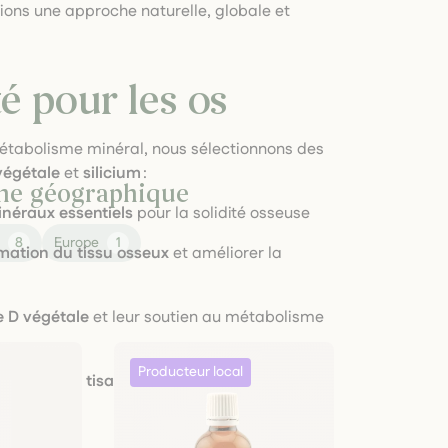
gions une approche naturelle, globale et
té pour les os
 métabolisme minéral, nous sélectionnons des
végétale
et
silicium
:
zone géographique
néraux essentiels
pour la solidité osseuse
t
8
Europe
1
mation du tissu osseux
et améliorer la
e D végétale
et leur soutien au métabolisme
,
gélules
ou
tisane minérale
, selon vos