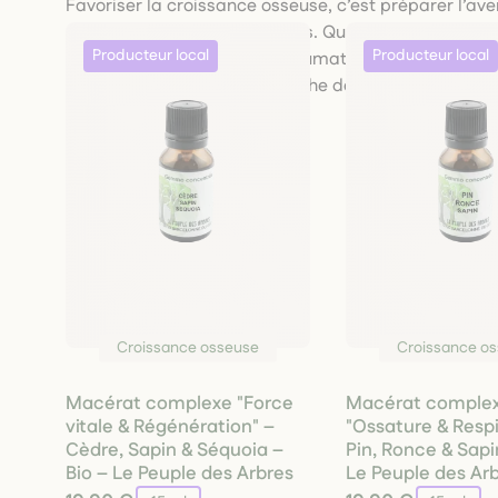
Favoriser la croissance osseuse, c’est préparer l’aveni
mobilité, prévenir les fragilités. Que ce soit pour s
la consolidation après un traumatisme, ou préserve
s’inscrivent dans une démarche douce, efficace et 
Croissance osseuse
Croissance o
Macérat complexe "Force
Macérat comple
vitale & Régénération" –
"Ossature & Respi
Cèdre, Sapin & Séquoia –
Pin, Ronce & Sapi
Bio – Le Peuple des Arbres
Le Peuple des Ar