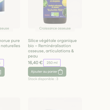
sseuse
Croissance osseuse
 morue pure
Silice végétale organique
 naturelles
bio – Reminéralisation
osseuse, articulations &
peau
16,40 €
s
250 ml
Ajouter
au panier
Stock disponible :
3