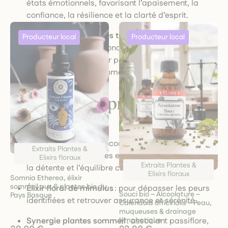
états émotionnels, favorisant l’apaisement, la
confiance, la résilience et la clarté d’esprit.
Accompagnement des troubles du quotidien
:
digestion, sommeil, concentration, énergie,
chaque extrait ou élixir peut être choisi en fonction
de votre besoin du moment.
Exemples de produits de la
catégorie
Extrait de lavande
: reconnu pour ses propriétés
Extraits Plantes &
apaisantes, purifiantes et régénérantes, idéal pour
Elixirs floraux
Extraits Plantes &
la détente et l’équilibre cutané.
Elixirs floraux
Somnia Etherea, élixir
sommeil aux 6 plantes bio du
Élixir floral de mimulus
: pour dépasser les peurs
Souci bio – Alcoolature –
Pays Basque
identifiées et retrouver assurance et sérénité.
Calendula officinalis – Peau,
muqueuses & drainage
Synergie plantes sommeil
: associant passiflore,
lymphatique