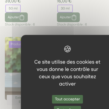
39,00 €
16,00 €
50 ml
30 ml
Ajouter
Ajouter
Stock disponible :
6
Stock disponible :
6
Ce site utilise des cookies et
vous donne le contrôle sur
ceux que vous souhaitez
activer
Extraits Plantes &
Extraits Plantes &
Tout accepter
Elixirs floraux
Elixirs floraux