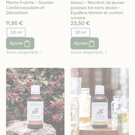
Plante Fraîche – Soutien
idaea) – Macérat de jeunes
Cardiovasculaire et
pousses bio sans alcool –
Détoxifiant
Équilibre féminin et confort
urinaire
11,95 €
23,50 €
50 ml
30 ml
Ajouter
Ajouter
Stock disponible :
1
Stock disponible :
1