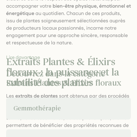
accompagner votre
bien-être physique, émotionnel et
énergétique
au quotidien. Chacun de ces produits,
issu de plantes soigneusement sélectionnées auprès
de producteurs locaux passionnés, incarne notre
engagement pour une approche sincère, responsable
et respectueuse de la nature.
Lire davantage
Extraits Plantes & Élixirs
floraux : la puissance et la
Découvrez dans la catégorie
subtilité des plantes
Extraits Plantes & Elixirs floraux
Les
extraits de plantes
sont obtenus par des procédés
doux (macération, décoction, infusion, distillation) qui
Gemmothérapie
préservent l’intégrité des principes actifs : flavonoïdes,
tanins, huiles essentielles, acides phénoliques, etc. Ils
permettent de bénéficier des propriétés reconnues de
chaque plante, qu’il s’agisse de soutenir la vitalité,