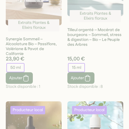
Extraits Plantes &
Elixirs floraux
Extraits Plantes &
Elixirs floraux
Tilleul argenté – Macérat de
bourgeons – Sommeil, stress
Synergie Sommeil –
& digestion – Bio – Le Peuple
Alcoolature Bio – Passiflore,
des Arbres
Valériane & Pavot de
Californie
23,90 €
15,00 €
50 ml
15 ml
Ajouter
Ajouter
Stock disponible :
1
Stock disponible :
8