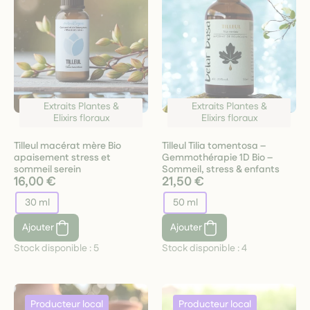
Extraits Plantes &
Extraits Plantes &
Elixirs floraux
Elixirs floraux
Tilleul macérat mère Bio
Tilleul Tilia tomentosa –
apaisement stress et
Gemmothérapie 1D Bio –
sommeil serein
Sommeil, stress & enfants
16,00 €
21,50 €
30 ml
50 ml
Ajouter
Ajouter
Stock disponible :
5
Stock disponible :
4