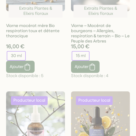
Extraits Plantes &
Extraits Plantes &
Elixirs floraux
Elixirs floraux
Viorne macérat mère Bio
Viorne – Macérat de
respiration toux et détente
bourgeons – Allergies,
thoracique
respiration & terrain – Bio – Le
Peuple des Arbres
16,00 €
15,00 €
30 ml
15 ml
Ajouter
Ajouter
Stock disponible :
5
Stock disponible :
4