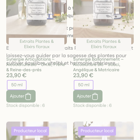
Des produits adaptés à tous les besoins, du
soutien physique à l’équilibre émotionnel
Un accompagnement personnalisé pour une
routine bien-être sur-mesure
Extraits Plantes &
Extraits Plantes &
Elixirs floraux
Elixirs floraux
Explorez la catégorie Extraits Plantes & Élixirs floraux et
laissez-vous guider par la sagesse des plantes pour
Synergie Articulations –
Synergie Ballonnement –
cultiver équilibre, vitalité et harmonie intérieure.
Alcoolature Bio – Ortie, Frêne
Alcoolature Bio – Souci,
& Reine-des-prés
Angélique & Matricaire
23,90 €
23,90 €
50 ml
50 ml
Ajouter
Ajouter
Stock disponible :
6
Stock disponible :
6