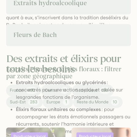
Extraits hydroalcoolique
d’accompagner la digestion, de favoriser la détente ou
derenforcer les défenses naturelles. Les
élixirs floraux
,
quant à eux, s’inscrivent dans la tradition desélixirs du
Dr Bach : ils agissent en douceur sur l’équilibre
émotionnel, la gestion du stress, laconfiance ou la
Fleurs de Bach
créativité, en captant l’empreinte vibratoire des fleurs.
Des extraits et élixirs pour
tous les besoins
Extraits Plantes & Elixirs floraux : filtrer
par zone géographique
Extraits hydroalcooliques ou glycérinés
:
concentrés pour une action rapide et ciblée sur
France
492
Centre
14
Sud-Ouest
194
lesgrandes fonctions de l’organisme.
Sud-Est
283
Europe
1
Reste du Monde
10
Élixirs floraux unitaires ou complexes
: pour
accompagner les états émotionnels passagers ou
récurrents, soutenir l’harmonie intérieure et
favoriser l’épanouissement personnel.