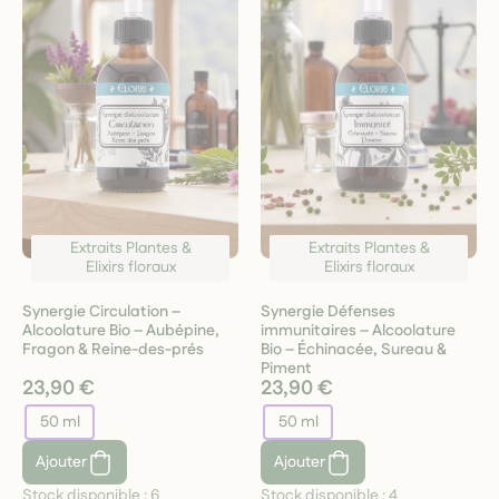
Extraits Plantes &
Extraits Plantes &
Elixirs floraux
Elixirs floraux
Synergie Circulation –
Synergie Défenses
Alcoolature Bio – Aubépine,
immunitaires – Alcoolature
Fragon & Reine-des-prés
Bio – Échinacée, Sureau &
Piment
23,90 €
23,90 €
50 ml
50 ml
Ajouter
Ajouter
Stock disponible :
6
Stock disponible :
4