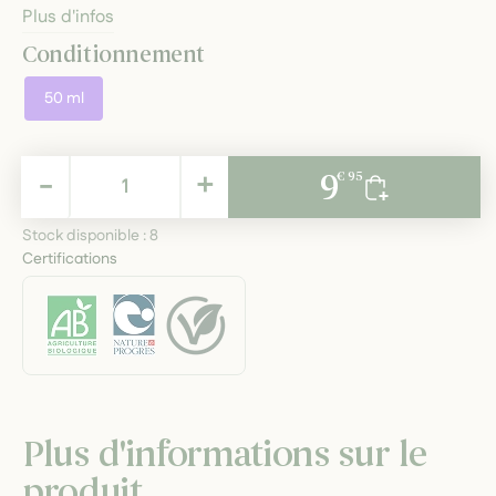
Plus d'infos
Conditionnement
50 ml
9,95 €
-
+
9
€ 95
TTC
Stock disponible :
8
Certifications
Plus d'informations sur le
produit