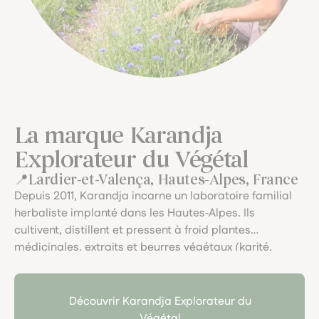
La marque Karandja
Explorateur du Végétal
Lardier-et-Valença, Hautes-Alpes, France
Depuis 2011, Karandja incarne un laboratoire familial
herbaliste implanté dans les Hautes‑Alpes. Ils
cultivent, distillent et pressent à froid plantes
médicinales, extraits et beurres végétaux (karité,
cacao, mangue), avec une démarche artisanale et
écoresponsable. Le soin du végétal, la traçabilité, et
l’art du fait main y sont célébrés dans chaque pot.
Découvrir Karandja Explorateur du
Végétal