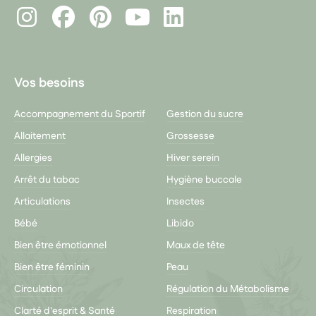
Instagram
Facebook
Pinterest
LinkedIn
Youtube
Vos besoins
Accompagnement du Sportif
Gestion du sucre
Allaitement
Grossesse
Allergies
Hiver serein
Arrêt du tabac
Hygiène buccale
Articulations
Insectes
Bébé
Libido
Bien être émotionnel
Maux de tête
Bien être féminin
Peau
Circulation
Régulation du Métabolisme
Clarté d'esprit & Santé
Respiration