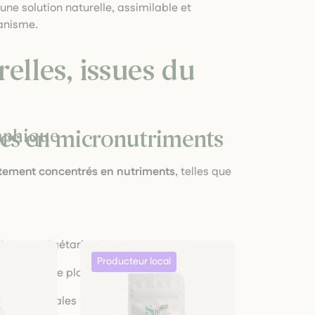
une solution naturelle, assimilable et
ganisme.
elles, issues du
hes en micronutriments
raphique
autement concentrés en nutriments
, telles que
régimes végétariens)
germées ou de plantes comme le quinoa
uiles végétales