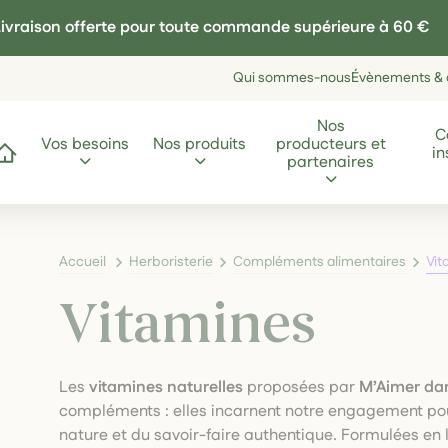
ivraison offerte pour toute commande supérieure à 60 €
Qui sommes-nous
Évènements & a
Nos
C
Vos besoins
Nos produits
producteurs et
in
ccueil
partenaires
Accueil
Herboristerie
Compléments alimentaires
Vit
Vitamines
Les
vitamines naturelles
proposées par
M’Aimer dan
compléments : elles incarnent notre engagement pou
nature et du savoir-faire authentique. Formulées en 