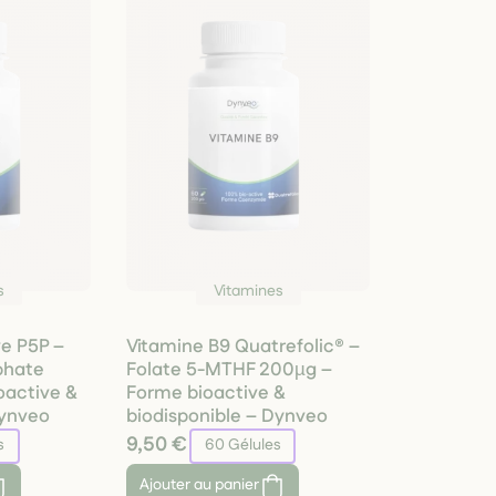
s
Vitamines
ve P5P –
Vitamine B9 Quatrefolic® –
phate
Folate 5-MTHF 200µg –
oactive &
Forme bioactive &
Dynveo
biodisponible – Dynveo
9,50 €
s
60 Gélules
Ajouter
au panier