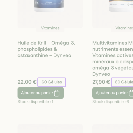
Vitamines
Vitamine
Huile de Krill – Oméga-3,
Multivitamines Mu
phospholipides &
nutriments essent
astaxanthine – Dynveo
Vitamines actives
minéraux biodisp
oméga-3 végétau
Dynveo
22,00 €
27,90 €
60 Gélules
60 Gélul
Ajouter
au panier
Ajouter
au panier
Stock disponible :
1
Stock disponible :
6