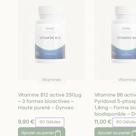
Vitamines
Vitamine
Vitamine B12 active 250µg
Vitamine B6 acti
– 3 formes bioactives –
Pyridoxal 5-phos
Haute pureté – Dynveo
1,4mg – Forme bi
biodisponible – 
9,90 €
11,00 €
60 Gélules
60 Gélule
Ajouter
au panier
Ajouter
au panier