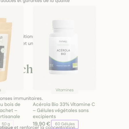
n douces et garantes de la qualité
à son conditionnement final. Cette
é garantie
et un
respect strict des normes
e à chaque besoin
lles
s
Vitamines
éponses immunitaires.
u bois de
Acérola Bio 33% Vitamine C
sachet –
– Gélules végétales sans
artisanale
excipients
19,90 €
50 g
60 Gélules
atigue
et renforcer la concentration.