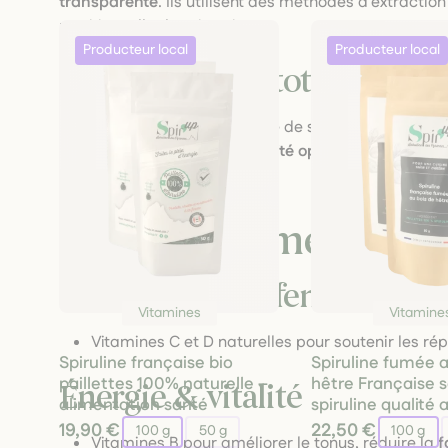
transparente
. Ils utilisent des méthodes d'extractio
nutritionnelle des vitamines.
Une traçabilité totale
Chaque vitamine est traçable de sa plante d'origine 
démarche garantit une
sécurité optimale
, une
puret
qualités
.
📂 Une gamme adapté
Immunité & défenses nature
Vitamines
Vitamine
Vitamines C et D naturelles pour soutenir les r
Spiruline française bio
Spiruline fumée a
paillettes 100% naturelle –
hêtre Française 
Énergie & vitalité
alimentation santé
spiruline qualité 
19,90 €
22,50 €
100 g
50 g
100 g
Vitamines B pour améliorer le tonus, réduire la
f