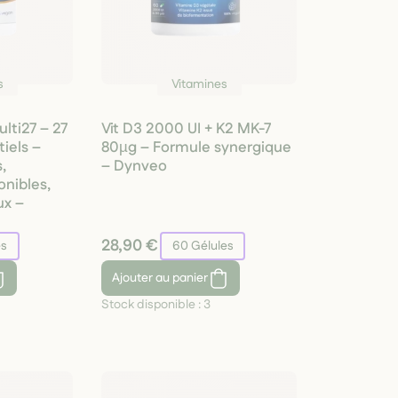
s
Vitamines
lti27 – 27
Vit D3 2000 UI + K2 MK-7
iels –
80µg – Formule synergique
,
– Dynveo
onibles,
x –
28,90 €
es
60 Gélules
Ajouter
au panier
Stock disponible :
3