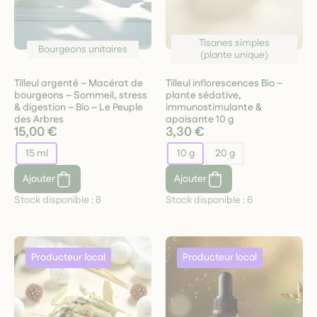
Tisanes simples
Bourgeons unitaires
(plante unique)
Tilleul argenté – Macérat de
Tilleul inflorescences Bio –
bourgeons – Sommeil, stress
plante sédative,
& digestion – Bio – Le Peuple
immunostimulante &
des Arbres
apaisante 10 g
15,00 €
3,30 €
15 ml
10 g
20 g
Ajouter
Ajouter
Stock disponible :
8
Stock disponible :
6