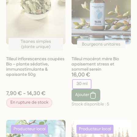
Tisanes simples
Bourgeons unitaires
(plante unique)
Tilleul inflorescences coupées
Tilleul macérat mère Bio
Bio – plante sédative,
apaisement stress et
immunostimulante &
sommeil serein
16,00 €
apaisante 50g
30 ml
7,90 € - 14,30 €
Ajouter
En rupture de stock
Stock disponible :
5