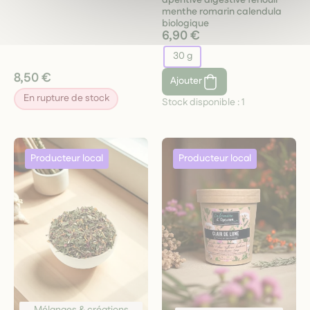
menthe romarin calendula
biologique
6,90 €
30 g
8,50 €
Ajouter
En rupture de stock
Stock disponible :
1