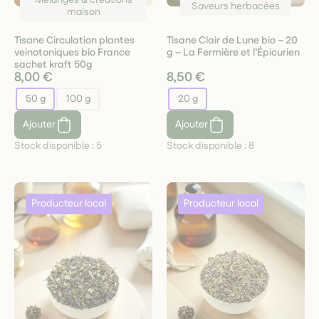
Mélanges & créations
Saveurs herbacées
maison
Tisane Circulation plantes
Tisane Clair de Lune bio – 20
veinotoniques bio France
g – La Fermière et l’Épicurien
sachet kraft 50g
8,00 €
8,50 €
50 g
100 g
20 g
Ajouter
Ajouter
Stock disponible :
5
Stock disponible :
8