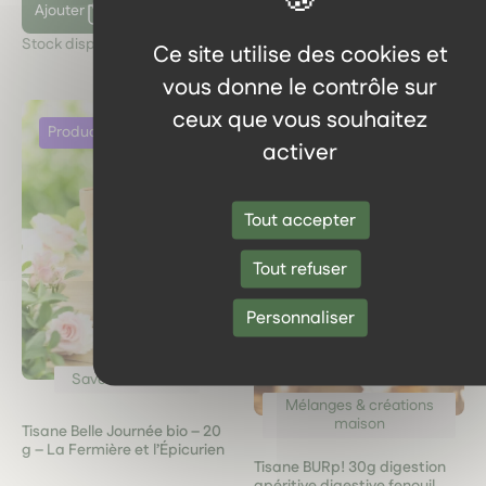
Ajouter
Ajouter
Stock disponible :
2
Stock disponible :
2
Ce site utilise des cookies et
vous donne le contrôle sur
ceux que vous souhaitez
activer
Tout accepter
Tout refuser
Personnaliser
Saveurs florales
Mélanges & créations
maison
Tisane Belle Journée bio – 20
g – La Fermière et l’Épicurien
Tisane BURp! 30g digestion
apéritive digestive fenouil