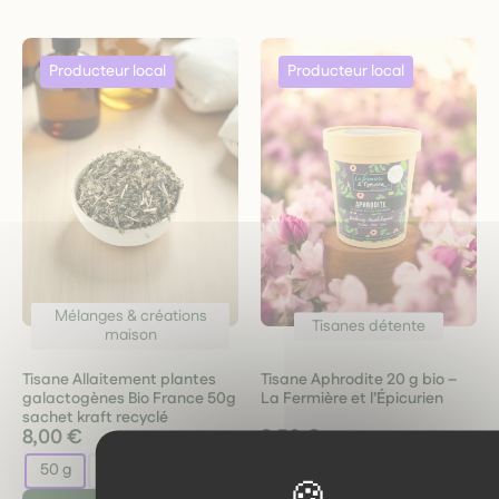
Mélanges & créations
Tisanes détente
maison
Tisane Allaitement plantes
Tisane Aphrodite 20 g bio –
galactogènes Bio France 50g
La Fermière et l’Épicurien
sachet kraft recyclé
8,00 €
8,50 €
50 g
100 g
20 g