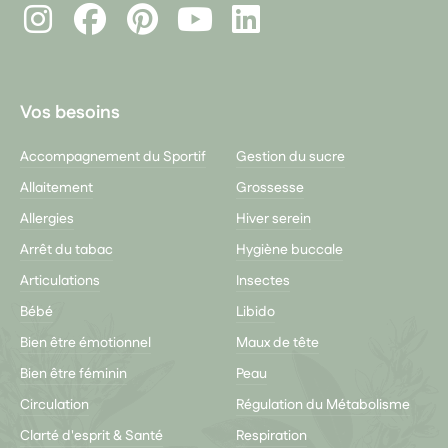
Instagram
Facebook
Pinterest
LinkedIn
Youtube
Vos besoins
Accompagnement du Sportif
Gestion du sucre
Allaitement
Grossesse
Allergies
Hiver serein
Arrêt du tabac
Hygiène buccale
Articulations
Insectes
Bébé
Libido
Bien être émotionnel
Maux de tête
Bien être féminin
Peau
Circulation
Régulation du Métabolisme
Clarté d'esprit & Santé
Respiration