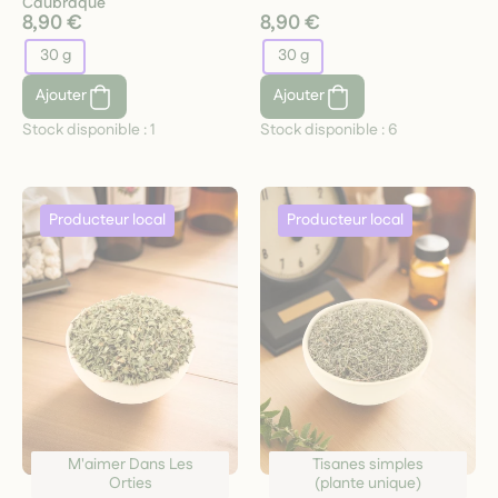
Caubraque
8,90 €
8,90 €
30 g
30 g
Ajouter
Ajouter
Stock disponible :
1
Stock disponible :
6
M'aimer Dans Les
Tisanes simples
Orties
(plante unique)