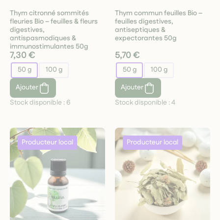
Thym citronné sommités
Thym commun feuilles Bio –
fleuries Bio – feuilles & fleurs
feuilles digestives,
digestives,
antiseptiques &
antispasmodiques &
expectorantes 50g
immunostimulantes 50g
7,30 €
5,70 €
50 g
100 g
50 g
100 g
Ajouter
Ajouter
Stock disponible :
6
Stock disponible :
4