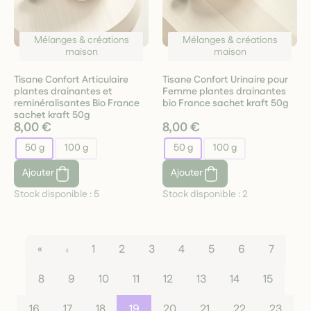
Mélanges & créations
Mélanges & créations
maison
maison
Tisane Confort Articulaire
Tisane Confort Urinaire pour
plantes drainantes et
Femme plantes drainantes
reminéralisantes Bio France
bio France sachet kraft 50g
sachet kraft 50g
8,00 €
8,00 €
50 g
100 g
50 g
100 g
Ajouter
Ajouter
Stock disponible :
5
Stock disponible :
2
«
‹
1
2
3
4
5
6
7
8
9
10
11
12
13
14
15
16
17
18
19
20
21
22
23