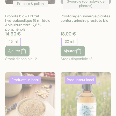
Synergie (complexe de
Propolis & pollen
plantes)
Propolis bio – Extrait
Prostaregen synergie plantes
hydroalcoolique 15 ml Idoia
confort urinaire prostate bio
Apiculture titré 17,8 %
polyphénols
14,90 €
18,00 €
15 ml
30 ml
Ajouter
Ajouter
Stock disponible :
2
Stock disponible :
3