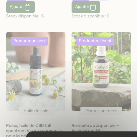
Ajouter
Ajouter
Stock disponible :
6
Stock disponible :
6
Huile de soin
Plantes unitaires
Relax, huile de CBD full
Renouée du Japon bio –
spectrum bio à la camomille
Alcoolature 1:5 –
pour la détente
Antioxydante & circulatoire –