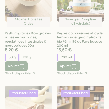
M'aimer Dans Les
Synergie (Complexe
Orties
d'hydrolats)
Psyllium graines Bio – graines
Règles douloureuses et cycle
riches en mucilages,
féminin synergie d’hydrolats
régulatrices intestinales &
bio Féminité du Pays basque
métaboliques 50g
200 ml
5,20 €
16,50 €
50 g
100 g
200 ml
Ajouter
Ajouter
Stock disponible :
5
Stock disponible :
3