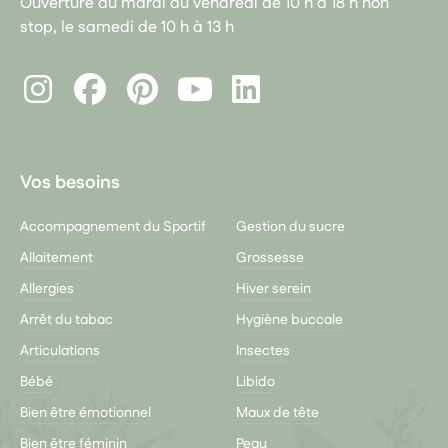
Ouverture du mardi au vendredi de 10 h à 18 h non
stop, le samedi de 10 h à 13 h
Instagram
Facebook
Pinterest
LinkedIn
Youtube
Vos besoins
Accompagnement du Sportif
Gestion du sucre
Allaitement
Grossesse
Allergies
Hiver serein
Arrêt du tabac
Hygiène buccale
Articulations
Insectes
Bébé
Libido
Bien être émotionnel
Maux de tête
Bien être féminin
Peau