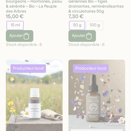
bourgeons – Hormones, peau
aériennes Bio – tiges
& sérénité – Bio – Le Peuple
drainantes, reminéralisantes
des Arbres
& circulatoires 50g
15,00 €
7,30 €
15 ml
50 g
100 g
Ajouter
Ajouter
Stock disponible :
6
Stock disponible :
6