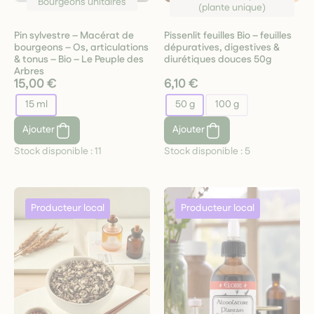
Bourgeons unitaires
(plante unique)
Pin sylvestre – Macérat de
Pissenlit feuilles Bio – feuilles
bourgeons – Os, articulations
dépuratives, digestives &
& tonus – Bio – Le Peuple des
diurétiques douces 50g
Arbres
15,00 €
6,10 €
15 ml
50 g
100 g
Ajouter
Ajouter
Stock disponible :
11
Stock disponible :
5