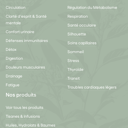
Circulation
Régulation du Métabolisme
Clarté d'esprit & Santé
Respiration
mentale
Santé occulaire
Confort urinaire
Silhouette
Défenses immunitaires
Soins capillaires
Détox
Sommeil
Digestion
Stress
Douleurs musculaires
Thyroïde
Drainage
Transit
Fatigue
Troubles cardiaques légers
Nos produits
Voir tous les produits
Tisanes & Infusions
Huiles, Hydrolats & Baumes