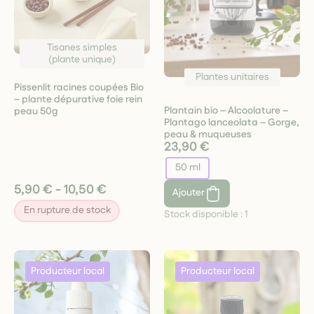
Tisanes simples
(plante unique)
Plantes unitaires
Pissenlit racines coupées Bio
– plante dépurative foie rein
Plantain bio – Alcoolature –
peau 50g
Plantago lanceolata – Gorge,
peau & muqueuses
23,90 €
50 ml
5,90 € - 10,50 €
Ajouter
En rupture de stock
Stock disponible :
1