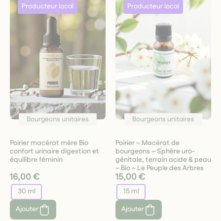
Bourgeons unitaires
Bourgeons unitaires
Poirier macérat mère Bio
Poirier – Macérat de
confort urinaire digestion et
bourgeons – Sphère uro-
équilibre féminin
génitale, terrain acide & peau
– Bio – Le Peuple des Arbres
16,00 €
15,00 €
30 ml
15 ml
Ajouter
Ajouter