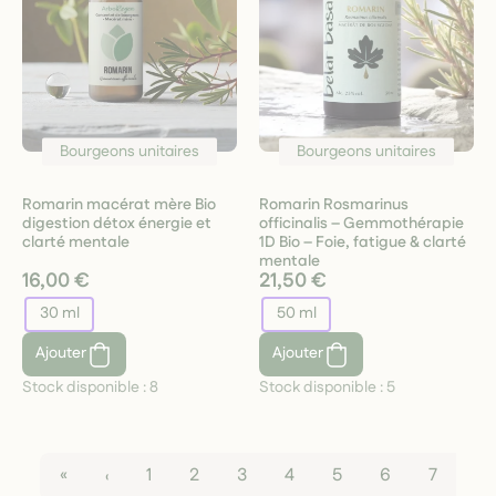
Bourgeons unitaires
Bourgeons unitaires
Romarin macérat mère Bio
Romarin Rosmarinus
digestion détox énergie et
officinalis – Gemmothérapie
clarté mentale
1D Bio – Foie, fatigue & clarté
mentale
16,00 €
21,50 €
30 ml
50 ml
Ajouter
Ajouter
Stock disponible :
8
Stock disponible :
5
«
‹
1
2
3
4
5
6
7