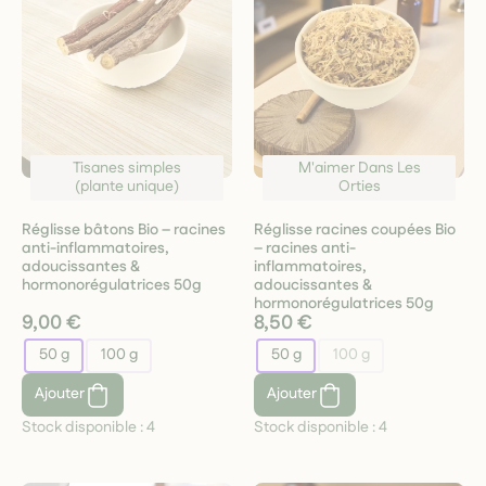
Tisanes simples
M'aimer Dans Les
(plante unique)
Orties
Réglisse bâtons Bio – racines
Réglisse racines coupées Bio
anti-inflammatoires,
– racines anti-
adoucissantes &
inflammatoires,
hormonorégulatrices 50g
adoucissantes &
hormonorégulatrices 50g
9,00 €
8,50 €
50 g
100 g
50 g
100 g
Ajouter
Ajouter
Stock disponible :
4
Stock disponible :
4