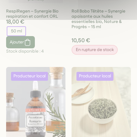
RespiRegen – Synergie Bio
Roll Bobo Têtête – Synergie
respiration et confort ORL
apaisante aux huiles
18,00 €
essentielles bio, Nature &
Progrès – 15 ml
50 ml
10,50 €
Ajouter
En rupture de stock
Stock disponible :
4