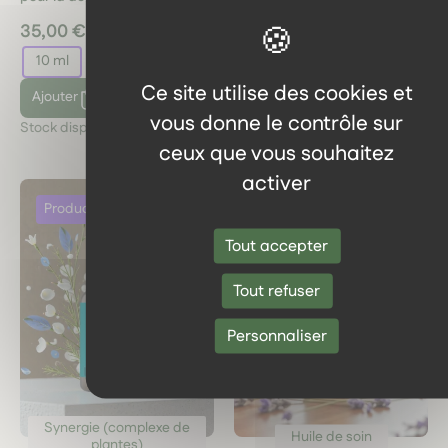
Artisanat Limousin
35,00 €
15,90 €
10 ml
60 ml
Ce site utilise des cookies et
Ajouter
Ajouter
vous donne le contrôle sur
Stock disponible :
5
Stock disponible :
1
ceux que vous souhaitez
activer
Tout accepter
Tout refuser
Personnaliser
Synergie (complexe de
Huile de soin
plantes)