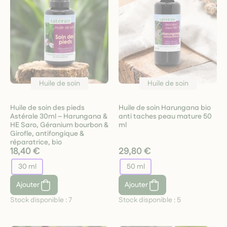
Huile de soin
Huile de soin
Huile de soin des pieds
Huile de soin Harungana bio
Astérale 30ml – Harungana &
anti taches peau mature 50
HE Saro, Géranium bourbon &
ml
Girofle, antifongique &
réparatrice, bio
18,40 €
29,80 €
30 ml
50 ml
Ajouter
Ajouter
Stock disponible :
7
Stock disponible :
5