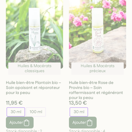
Huiles & Macérats
Huiles & Macérats
classiques
précieux
Huile bien-être Plantain bio –
Huile bien-être Rose de
Soin apaisant et réparateur
Provins bio – Soin
pour la peau
raffermissant et régénérant
pour la peau
11,95 €
13,50 €
30 ml
100 ml
30 ml
Ajouter
Ajouter
Stock disponible :
2
Stock disponible :
4