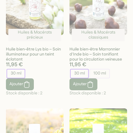
Huiles & Macérats
Huiles & Macérats
précieux
classiques
Huile bien-être Lys bio – Soin
Huile bien-être Marronnier
illuminateur pour un teint
d'Inde bio – Soin tonifiant
éclatant
pour la circulation veineuse
11,95 €
11,95 €
30 ml
30 ml
100 ml
Ajouter
Ajouter
Stock disponible :
2
Stock disponible :
2