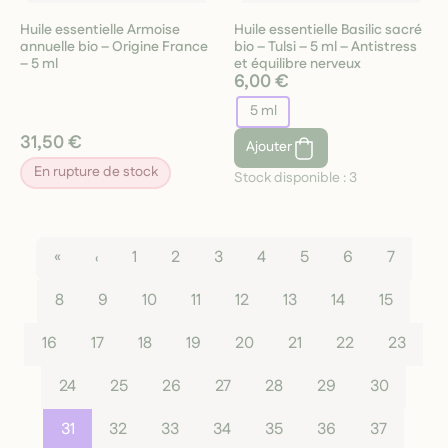
Huile essentielle Armoise
Huile essentielle Basilic sacré
annuelle bio – Origine France
bio – Tulsi – 5 ml – Antistress
– 5 ml
et équilibre nerveux
6,00 €
5 ml
31,50 €
Ajouter
En rupture de stock
Stock disponible :
3
«
‹
1
2
3
4
5
6
7
8
9
10
11
12
13
14
15
16
17
18
19
20
21
22
23
24
25
26
27
28
29
30
31
32
33
34
35
36
37