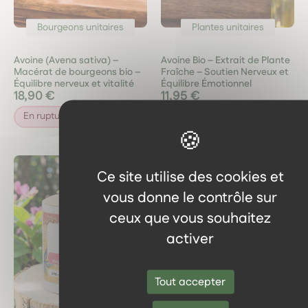
Bourgeons unitaires
Plantes unitaires
Avoine (Avena sativa) –
Avoine Bio – Extrait de Plante
Macérat de bourgeons bio –
Fraîche – Soutien Nerveux et
Équilibre nerveux et vitalité
Équilibre Émotionnel
18,90 €
11,95 €
En rupture de stock
En rupture de stock
Ce site utilise des cookies et
vous donne le contrôle sur
ceux que vous souhaitez
activer
Tout accepter