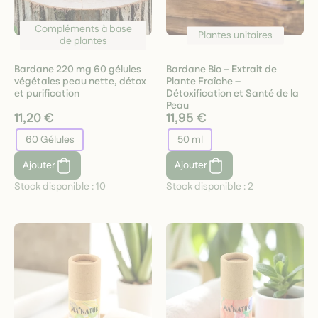
Compléments à base
Plantes unitaires
de plantes
Bardane 220 mg 60 gélules
Bardane Bio – Extrait de
végétales peau nette, détox
Plante Fraîche –
et purification
Détoxification et Santé de la
Peau
11,20 €
11,95 €
60 Gélules
50 ml
Ajouter
Ajouter
Stock disponible :
10
Stock disponible :
2