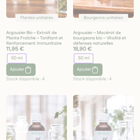
Plantes unitaires
Bourgeons unitaires
Argousier Bio – Extrait de
Argousier – Macérat de
Plante Fraîche – Tonifiant et
bourgeons bio – Vitalité et
Renforcement Immunitaire
défenses naturelles
11,95 €
18,90 €
50 ml
50 ml
Ajouter
Ajouter
Stock disponible :
4
Stock disponible :
4