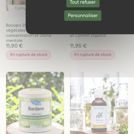
Tout refuser
Compléments à base
Plantes unitaires
de plantes
Personnaliser
Bacopa 250 mg 60 gélules
Ballote Fétide Bio – Extrait de
végétales mémoire,
Plante Fraîche – Apaisement
concentration et clarté
et Confort Digestif
mentale
11,90 €
11,95 €
En rupture de stock
En rupture de stock