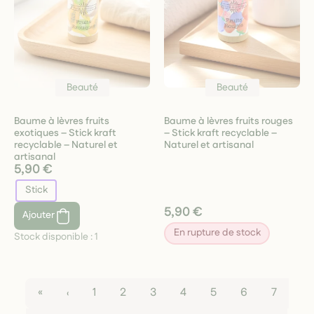
Beauté
Beauté
Baume à lèvres fruits
Baume à lèvres fruits rouges
exotiques – Stick kraft
– Stick kraft recyclable –
recyclable – Naturel et
Naturel et artisanal
artisanal
5,90 €
Stick
5,90 €
Ajouter
En rupture de stock
Stock disponible :
1
«
‹
1
2
3
4
5
6
7