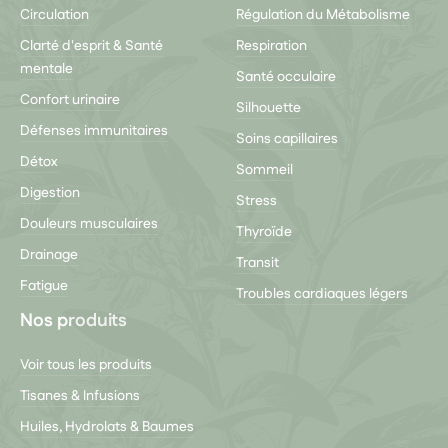
Circulation
Régulation du Métabolisme
Clarté d'esprit & Santé
Respiration
mentale
Santé occulaire
Confort urinaire
Silhouette
Défenses immunitaires
Soins capillaires
Détox
Sommeil
Digestion
Stress
Douleurs musculaires
Thyroïde
Drainage
Transit
Fatigue
Troubles cardiaques légers
Nos produits
Voir tous les produits
Tisanes & Infusions
Huiles, Hydrolats & Baumes